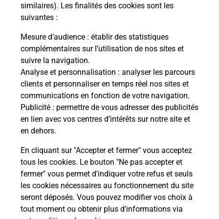
Comment demander une
similaires). Les finalités des cookies sont les
modification de livraison ?
suivantes :
Mesure d’audience
: établir des statistiques
complémentaires sur l’utilisation de nos sites et
Comment La Poste participe-t-elle
suivre la navigation.
à votre sécurité au quotidien ?
Analyse et personnalisation
: analyser les parcours
clients et personnaliser en temps réel nos sites et
communications en fonction de votre navigation.
Puis-je passer mon code de la route
Publicité
: permettre de vous adresser des publicités
avec La Poste et sous quelles
en lien avec vos centres d’intérêts sur notre site et
conditions ?
en dehors.
En cliquant sur "Accepter et fermer" vous acceptez
tous les cookies. Le bouton "Ne pas accepter et
fermer" vous permet d'indiquer votre refus et seuls
Localiser
Liste
Puy-de-Dôme
MIREMONT
les cookies nécessaires au fonctionnement du site
seront déposés. Vous pouvez modifier vos choix à
tout moment ou obtenir plus d'informations via