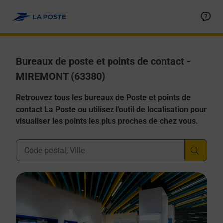
Allez au contenu
Afficher ou masquer la réponse
Afficher ou masquer la réponse
Afficher ou masquer la réponse
Afficher ou masquer la réponse
Afficher ou masquer la réponse
Bureaux de poste et points de contact -
MIREMONT (63380)
Retrouvez tous les bureaux de Poste et points de
contact La Poste ou utilisez l'outil de localisation pour
visualiser les points les plus proches de chez vous.
Ville, Département, Code Postal