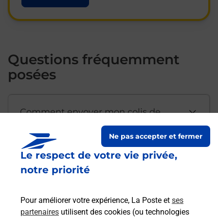
Questions fréquemment
posées
Comment envoyer mon colis de
chez moi ?
Ne pas accepter et fermer
Le respect de votre vie privée,
Est-il possible d’acheter un
notre priorité
emballage directement depuis un
bureau de Poste ?
Pour améliorer votre expérience, La Poste et
ses
partenaires
utilisent des cookies (ou technologies