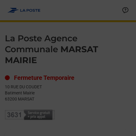
Le lien s'ouvre dans un nouvel onglet
Allez au contenu
Day of the Week
Get directions to La Poste Agence Communale at 10 RUE DU 
Hours
La Poste Agence
Communale
MARSAT
MAIRIE
Fermeture Temporaire
10 RUE DU COUDET
Batiment Mairie
63200
MARSAT