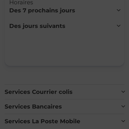
Horaires
Des 7 prochains jours
Lundi
Fermé
Des jours suivants
Mardi
Fermé
Mercredi
Fermé
Jeudi
Fermé
Vendredi
Fermé
Samedi
Fermé
Dimanche
Fermé
Services Courrier colis
Services Bancaires
Services La Poste Mobile