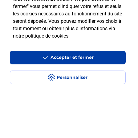
fermer" vous permet d'indiquer votre refus et seuls
les cookies nécessaires au fonctionnement du site
Comment retourner un colis acheté
seront déposés. Vous pouvez modifier vos choix à
en ligne depuis votre boîte aux lettres
tout moment ou obtenir plus d'informations via
?
notre politique de cookies
.
Comment envoyer un colis ou faire un
retour chez un e-commerçant sans se
Accepter et fermer
déplacer ?
Personnaliser
Envoyer un petit colis au meilleur
prix ?
Localiser
Liste
Puy-de-Dôme
MARINGUES
MARINGUES
Envoi de colis