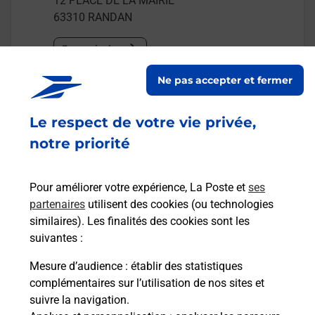
12 PLACE DE LA MAIRIE
63310
RANDAN
En savoir plus
Ne pas accepter et fermer
Malin !
Le respect de votre vie privée,
La Poste
notre priorité
en ligne
Ouvert 24h/24
Pour améliorer votre expérience, La Poste et
ses
partenaires
utilisent des cookies (ou technologies
En savoir plus
similaires). Les finalités des cookies sont les
suivantes :
Mesure d’audience
: établir des statistiques
Recherchez un autre point de contact
complémentaires sur l’utilisation de nos sites et
suivre la navigation.