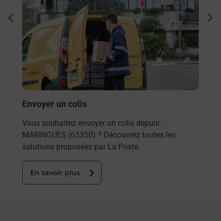
Ache
dent
sui
rieur
Vous
ez
de c
ste à
télé
Post
En
Envoyer un colis
Vous souhaitez envoyer un colis depuis :
MARINGUES (63350) ? Découvrez toutes les
solutions proposées par La Poste.
En savoir plus