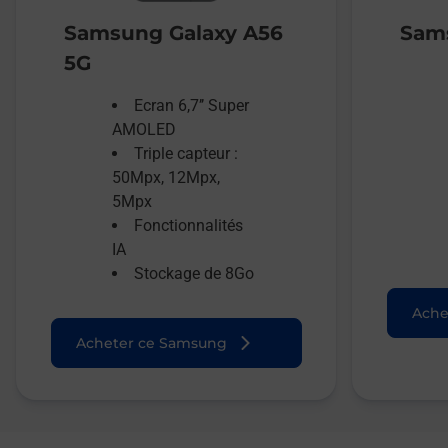
Samsung Galaxy A56
Sams
5G
Ecran 6,7’’ Super
AMOLED
Triple capteur :
50Mpx, 12Mpx,
5Mpx
Fonctionnalités
IA
Stockage de 8Go
Ache
Acheter ce Samsung