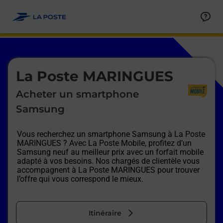
Le lien s'ouvre dans un nouvel onglet
Allez au contenu
Afficher ou masquer la réponse
Afficher ou masquer la réponse
Afficher ou masquer la réponse
Afficher ou masquer la réponse
Afficher ou masquer la réponse
Afficher ou masquer la réponse
Le lien s'ouvre dans un nouvel onglet
La Poste MARINGUES
Acheter un smartphone
Samsung
Vous recherchez un smartphone Samsung à
La Poste
MARINGUES
? Avec La Poste Mobile, profitez d’un
Samsung neuf au meilleur prix avec un forfait mobile
adapté à vos besoins. Nos chargés de clientèle vous
accompagnent à
La Poste MARINGUES
pour trouver
l’offre qui vous correspond le mieux.
Itinéraire