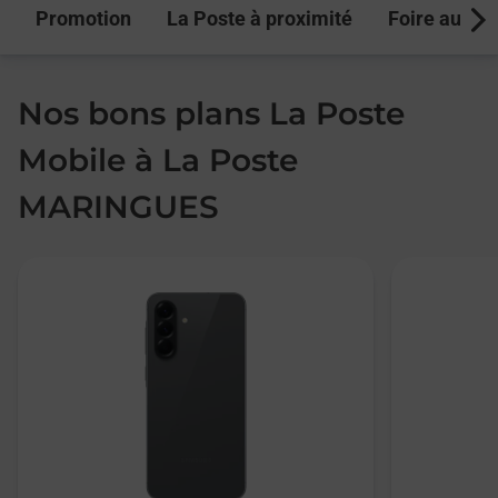
Promotion
La Poste à proximité
Foire aux q
Next
Nos bons plans La Poste
Mobile à La Poste
MARINGUES