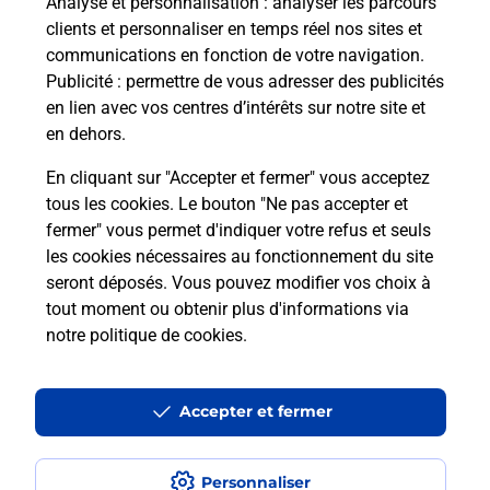
Analyse et personnalisation
: analyser les parcours
clients et personnaliser en temps réel nos sites et
Questions fréquemment posées
communications en fonction de votre navigation.
Publicité
: permettre de vous adresser des publicités
en lien avec vos centres d’intérêts sur notre site et
en dehors.
Quel réseau utilise La Poste Mobile ?
En cliquant sur "Accepter et fermer" vous acceptez
Est-ce que je peux garder mon
tous les cookies. Le bouton "Ne pas accepter et
numéro de mobile gratuitement ?
fermer" vous permet d'indiquer votre refus et seuls
les cookies nécessaires au fonctionnement du site
seront déposés. Vous pouvez modifier vos choix à
Est-ce que je peux bénéficier de la 5G
avec La Poste Mobile ?
tout moment ou obtenir plus d'informations via
notre politique de cookies
.
Est-ce que je peux utiliser mon forfait
à l’étranger avec La Poste Mobile ?
Accepter et fermer
Est-ce que je peux payer mon
smartphone Samsung en plusieurs
Personnaliser