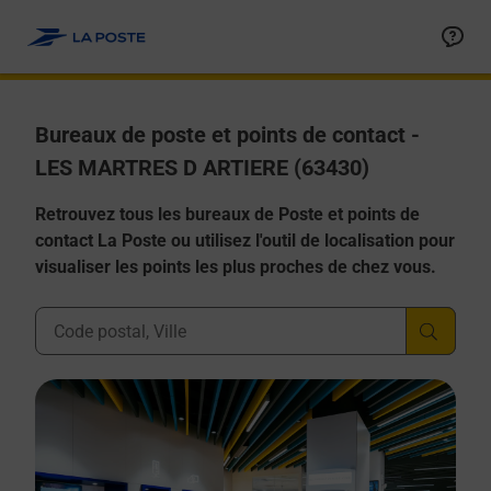
Allez au contenu
Afficher ou masquer la réponse
Afficher ou masquer la réponse
Afficher ou masquer la réponse
Afficher ou masquer la réponse
Afficher ou masquer la réponse
Bureaux de poste et points de contact -
LES MARTRES D ARTIERE (63430)
Retrouvez tous les bureaux de Poste et points de
contact La Poste ou utilisez l'outil de localisation pour
visualiser les points les plus proches de chez vous.
Ville, Département, Code Postal