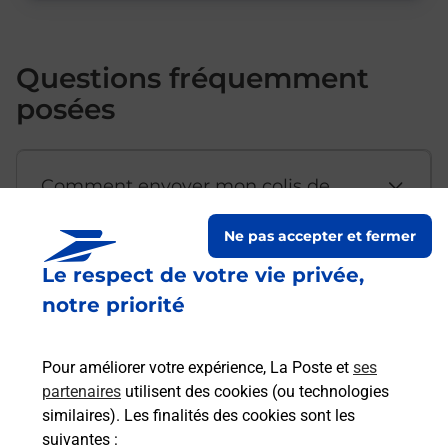
Questions fréquemment
posées
Comment envoyer mon colis de
chez moi ?
Ne pas accepter et fermer
Le respect de votre vie privée,
Est-il possible d’acheter un
notre priorité
emballage directement depuis un
bureau de Poste ?
Pour améliorer votre expérience, La Poste et
ses
partenaires
utilisent des cookies (ou technologies
Comment demander une
similaires). Les finalités des cookies sont les
modification de livraison ?
suivantes :