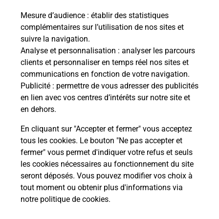
Mesure d’audience
: établir des statistiques
complémentaires sur l’utilisation de nos sites et
Comment La Poste participe-t-elle
suivre la navigation.
à votre sécurité au quotidien ?
Analyse et personnalisation
: analyser les parcours
clients et personnaliser en temps réel nos sites et
communications en fonction de votre navigation.
Puis-je passer mon code de la route
Publicité
: permettre de vous adresser des publicités
avec La Poste et sous quelles
en lien avec vos centres d’intérêts sur notre site et
conditions ?
en dehors.
En cliquant sur "Accepter et fermer" vous acceptez
tous les cookies. Le bouton "Ne pas accepter et
fermer" vous permet d'indiquer votre refus et seuls
Localiser
Liste
Puy-de-Dôme
LES MARTRES D ARTIERE
les cookies nécessaires au fonctionnement du site
seront déposés. Vous pouvez modifier vos choix à
tout moment ou obtenir plus d'informations via
notre politique de cookies
.
Plan du site