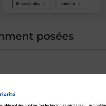
En savoir plus
Itinéraire
mment posées
ectement depuis un bureau de Poste ?
riorité
vraison ?
es
utilisent des cookies (ou technologies similaires). Les finalité