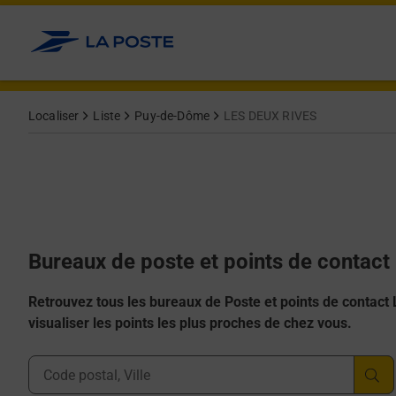
Allez au contenu
Afficher ou masquer la réponse
Afficher ou masquer la réponse
Afficher ou masquer la réponse
Afficher ou masquer la réponse
Afficher ou masquer la réponse
Localiser
Liste
Puy-de-Dôme
LES DEUX RIVES
Bureaux de poste et points de contac
Retrouvez tous les bureaux de Poste et points de contact La
visualiser les points les plus proches de chez vous.
Ville, Département, Code Postal