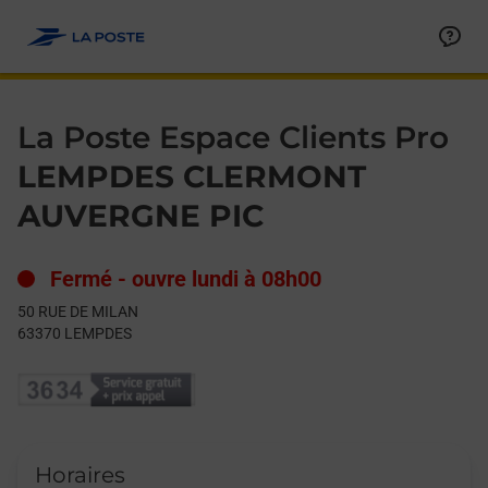
Le lien s'ouvre dans un nouvel onglet
Allez au contenu
Day of the Week
Get directions to La Poste Espace Clients Pro at 50 RUE DE M
Hours
La Poste Espace Clients Pro
LEMPDES CLERMONT
AUVERGNE PIC
Fermé
-
ouvre lundi à
08h00
50 RUE DE MILAN
63370
LEMPDES
Horaires