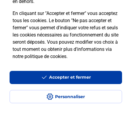
en dehors.
La Poste
En cliquant sur "Accepter et fermer" vous acceptez
en ligne
tous les cookies. Le bouton "Ne pas accepter et
fermer" vous permet d'indiquer votre refus et seuls
Ouvert 24h/24
les cookies nécessaires au fonctionnement du site
seront déposés. Vous pouvez modifier vos choix à
En savoir plus
tout moment ou obtenir plus d'informations via
notre politique de cookies
.
Recherchez un autre point de contact
Accepter et fermer
Localiser
Liste
Puy-de-Dôme
LEMPDES
Personnaliser
LEMPDES CLERMONT AUVERGNE PIC