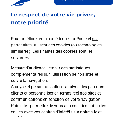
50 RUE DE MILAN
63370
LEMPDES
Le respect de votre vie privée,
notre priorité
En savoir plus
Pour améliorer votre expérience, La Poste et
ses
La Poste Espace Clients Pro
partenaires
utilisent des cookies (ou technologies
LEMPDES CLERMONT FERRAND
similaires). Les finalités des cookies sont les
MF PPDC
suivantes :
Mesure d’audience
: établir des statistiques
Fermé
-
ouvre lundi à
08h00
complémentaires sur l’utilisation de nos sites et
50 RUE DE MILAN
suivre la navigation.
63370
LEMPDES
Analyse et personnalisation
: analyser les parcours
clients et personnaliser en temps réel nos sites et
En savoir plus
communications en fonction de votre navigation.
Publicité
: permettre de vous adresser des publicités
Malin !
en lien avec vos centres d’intérêts sur notre site et