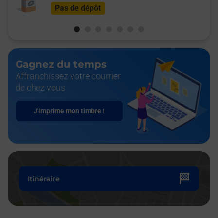
Pas de dépôt
Gagnez du temps
Affranchissez votre courrier
de chez vous
J'imprime mon timbre !
Itinéraire