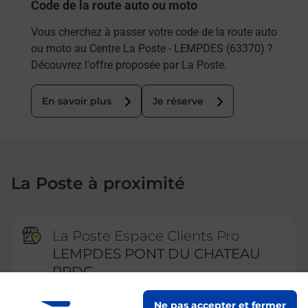
Code de la route auto ou moto
Vous cherchez à passer votre code de la route auto
ou moto au Centre La Poste - LEMPDES (63370) ?
Découvrez l'offre proposée par La Poste.
En savoir plus
Je réserve
La Poste à proximité
La Poste Espace Clients Pro
LEMPDES PONT DU CHATEAU
PPDC
Fermé
-
ouvre lundi à
08h00
Ne pas accepter et fermer