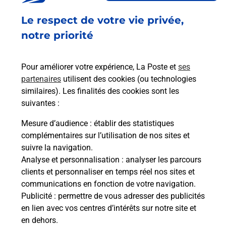
Fermé
-
ouvre samedi à
08h30
Le respect de votre vie privée,
RUE JEAN MERMOZ
notre priorité
63670
LE CENDRE
Pour améliorer votre expérience, La Poste et
ses
En savoir plus
partenaires
utilisent des cookies (ou technologies
similaires). Les finalités des cookies sont les
Malin !
suivantes :
Mesure d’audience
: établir des statistiques
La Poste
complémentaires sur l’utilisation de nos sites et
en ligne
suivre la navigation.
Analyse et personnalisation
: analyser les parcours
Ouvert 24h/24
clients et personnaliser en temps réel nos sites et
communications en fonction de votre navigation.
En savoir plus
Publicité
: permettre de vous adresser des publicités
en lien avec vos centres d’intérêts sur notre site et
en dehors.