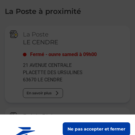
La Poste à proximité
La Poste
LE CENDRE
Fermé
-
ouvre samedi à
09h00
21 AVENUE CENTRALE
PLACETTE DES URSULINES
63670
LE CENDRE
En savoir plus
Relais Pickup
CONSIGNE INTERMARCHE LE
Ne pas accepter et fermer
CENDRE