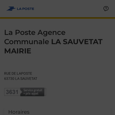
Le lien s'ouvre dans un nouvel onglet
Allez au contenu
Day of the Week
Get directions to La Poste Agence Communale at RUE DE LAP
Hours
La Poste Agence
Communale
LA SAUVETAT
MAIRIE
RUE DE LAPOSTE
63730
LA SAUVETAT
Horaires