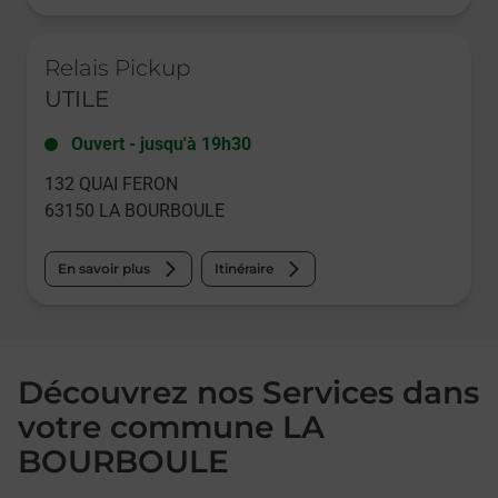
Le lien s'ouvre dans un nouvel onglet
Relais Pickup
UTILE
Ouvert
-
jusqu'à
19h30
132 QUAI FERON
63150
LA BOURBOULE
En savoir plus
Itinéraire
Découvrez nos Services dans
votre commune LA
BOURBOULE