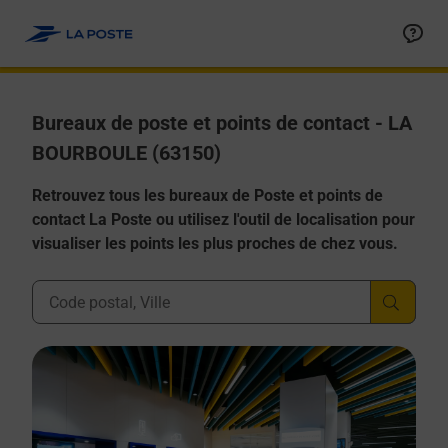
Allez au contenu
Afficher ou masquer la réponse
Afficher ou masquer la réponse
Afficher ou masquer la réponse
Afficher ou masquer la réponse
Afficher ou masquer la réponse
Bureaux de poste et points de contact - LA
BOURBOULE (63150)
Retrouvez tous les bureaux de Poste et points de
contact La Poste ou utilisez l'outil de localisation pour
visualiser les points les plus proches de chez vous.
Ville, Département, Code Postal