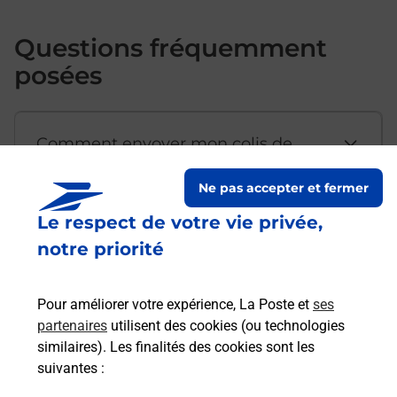
Questions fréquemment
posées
Comment envoyer mon colis de
chez moi ?
Ne pas accepter et fermer
Le respect de votre vie privée,
Est-il possible d’acheter un
notre priorité
emballage directement depuis un
bureau de Poste ?
Pour améliorer votre expérience, La Poste et
ses
partenaires
utilisent des cookies (ou technologies
Comment demander une
similaires). Les finalités des cookies sont les
modification de livraison ?
suivantes :