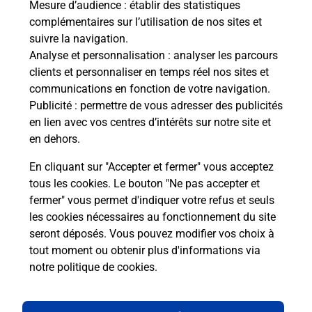
Mesure d’audience
: établir des statistiques
complémentaires sur l’utilisation de nos sites et
Comment La Poste participe-t-elle
suivre la navigation.
à votre sécurité au quotidien ?
Analyse et personnalisation
: analyser les parcours
clients et personnaliser en temps réel nos sites et
communications en fonction de votre navigation.
Puis-je passer mon code de la route
Publicité
: permettre de vous adresser des publicités
avec La Poste et sous quelles
en lien avec vos centres d’intérêts sur notre site et
conditions ?
en dehors.
En cliquant sur "Accepter et fermer" vous acceptez
tous les cookies. Le bouton "Ne pas accepter et
fermer" vous permet d'indiquer votre refus et seuls
Localiser
Liste
Puy-de-Dôme
LA BOURBOULE
les cookies nécessaires au fonctionnement du site
seront déposés. Vous pouvez modifier vos choix à
tout moment ou obtenir plus d'informations via
notre politique de cookies
.
Plan du site