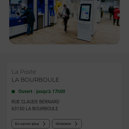
Le lien s'ouvre dans un nouvel onglet
La Poste
LA BOURBOULE
Ouvert
-
jusqu'à
17h00
RUE CLAUDE BERNARD
63150
LA BOURBOULE
En savoir plus
Itinéraire