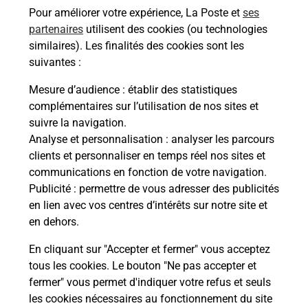
Pour améliorer votre expérience, La Poste et
ses
En savoir plus
partenaires
utilisent des cookies (ou technologies
similaires). Les finalités des cookies sont les
Malin !
suivantes :
Mesure d’audience
: établir des statistiques
La Poste
complémentaires sur l’utilisation de nos sites et
en ligne
suivre la navigation.
Analyse et personnalisation
: analyser les parcours
Ouvert 24h/24
clients et personnaliser en temps réel nos sites et
communications en fonction de votre navigation.
En savoir plus
Publicité
: permettre de vous adresser des publicités
en lien avec vos centres d’intérêts sur notre site et
en dehors.
Recherchez un autre point de contact
En cliquant sur "Accepter et fermer" vous acceptez
tous les cookies. Le bouton "Ne pas accepter et
fermer" vous permet d'indiquer votre refus et seuls
Localiser
Liste
Puy-de-Dôme
ISSOIRE
VAP EXTREME
les cookies nécessaires au fonctionnement du site