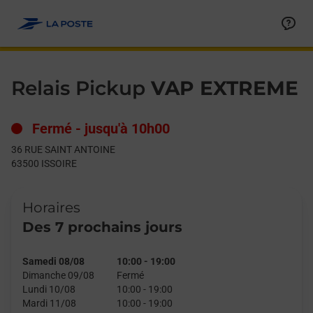
Le lien s'ouvre dans un nouvel onglet
Allez au contenu
Day of the Week
Get directions to Relais Pickup at 36 RUE SAINT ANTOINE ISSOI
Hours
Relais Pickup
VAP EXTREME
Fermé
-
jusqu'à
10h00
36 RUE SAINT ANTOINE
63500
ISSOIRE
Horaires
Des 7 prochains jours
Samedi 08/08
10:00
-
19:00
Dimanche 09/08
Fermé
Lundi 10/08
10:00
-
19:00
Mardi 11/08
10:00
-
19:00