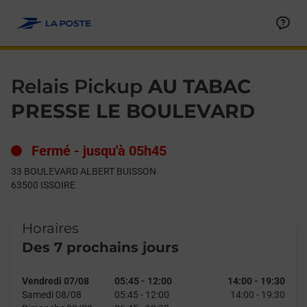
Le lien s'ouvre dans un nouvel onglet
Allez au contenu
Day of the Week
Get directions to Relais Pickup at 33 BOULEVARD ALBERT BUI
Hours
Relais Pickup
AU TABAC
PRESSE LE BOULEVARD
Fermé
-
jusqu'à
05h45
33 BOULEVARD ALBERT BUISSON
63500
ISSOIRE
Horaires
Des 7 prochains jours
Vendredi 07/08
05:45
-
12:00
14:00
-
19:30
Samedi 08/08
05:45
-
12:00
14:00
-
19:30