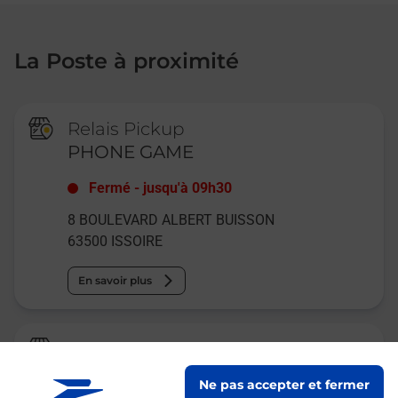
La Poste à proximité
Relais Pickup
PHONE GAME
Fermé
-
jusqu'à
09h30
8 BOULEVARD ALBERT BUISSON
63500
ISSOIRE
En savoir plus
La Poste
ISSOIRE
Ne pas accepter et fermer