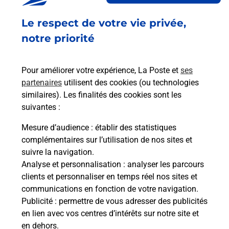
Fermé
-
jusqu'à
09h00
Le respect de votre vie privée,
39 BOULEVARD JULES CIBRAND
63500
ISSOIRE
notre priorité
En savoir plus
Pour améliorer votre expérience, La Poste et
ses
partenaires
utilisent des cookies (ou technologies
Malin !
similaires). Les finalités des cookies sont les
suivantes :
La Poste
Mesure d’audience
: établir des statistiques
en ligne
complémentaires sur l’utilisation de nos sites et
suivre la navigation.
Ouvert 24h/24
Analyse et personnalisation
: analyser les parcours
clients et personnaliser en temps réel nos sites et
En savoir plus
communications en fonction de votre navigation.
Publicité
: permettre de vous adresser des publicités
en lien avec vos centres d’intérêts sur notre site et
Recherchez un autre point de contact
en dehors.