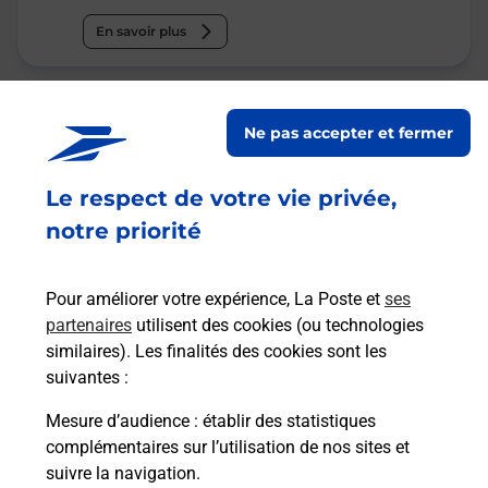
En savoir plus
La Poste
Ne pas accepter et fermer
GERZAT
Fermé
-
ouvre lundi à
09h00
Le respect de votre vie privée,
2 RUE DE LA MAIRIE
notre priorité
63360
GERZAT
Pour améliorer votre expérience, La Poste et
ses
En savoir plus
partenaires
utilisent des cookies (ou technologies
similaires). Les finalités des cookies sont les
Malin !
suivantes :
Mesure d’audience
: établir des statistiques
La Poste
complémentaires sur l’utilisation de nos sites et
en ligne
suivre la navigation.