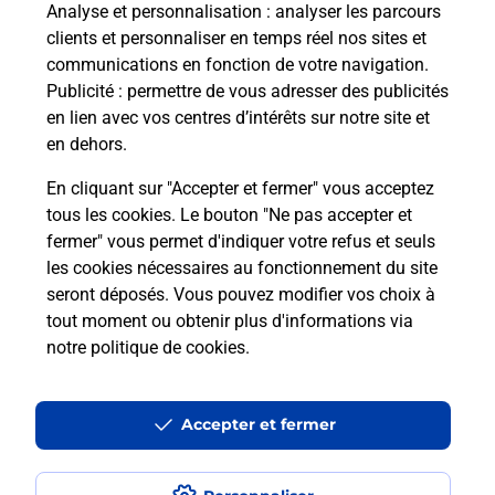
Analyse et personnalisation
: analyser les parcours
Ouvert 24h/24
clients et personnaliser en temps réel nos sites et
communications en fonction de votre navigation.
En savoir plus
Publicité
: permettre de vous adresser des publicités
en lien avec vos centres d’intérêts sur notre site et
en dehors.
Recherchez un autre point de contact
En cliquant sur "Accepter et fermer" vous acceptez
tous les cookies. Le bouton "Ne pas accepter et
fermer" vous permet d'indiquer votre refus et seuls
Localiser
Liste
Puy-de-Dôme
GERZAT
GERZAT PDC1
les cookies nécessaires au fonctionnement du site
seront déposés. Vous pouvez modifier vos choix à
tout moment ou obtenir plus d'informations via
notre politique de cookies
.
Plan du site
Accessibilité : partiellement conforme
Accepter et fermer
Conditions contractuelles