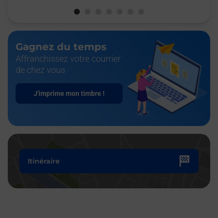
Gagnez du temps
Affranchissez votre courrier
de chez vous
J'imprime mon timbre !
Itinéraire