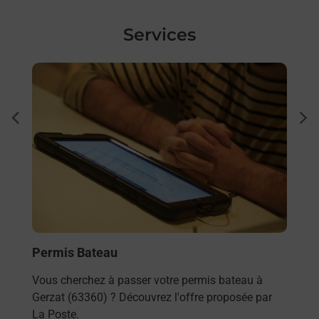
Services
En savoir plus
En sa
Code
dent
sui
 auto
Vous
) ?
ou m
Déco
En
Permis Bateau
Vous cherchez à passer votre permis bateau à
Gerzat (63360) ? Découvrez l'offre proposée par
La Poste.