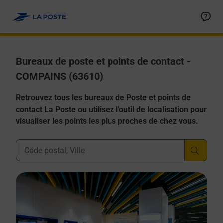
Allez au contenu
Afficher ou masquer la réponse
Afficher ou masquer la réponse
Afficher ou masquer la réponse
Afficher ou masquer la réponse
Afficher ou masquer la réponse
Bureaux de poste et points de contact -
COMPAINS (63610)
Retrouvez tous les bureaux de Poste et points de
contact La Poste ou utilisez l'outil de localisation pour
visualiser les points les plus proches de chez vous.
Ville, Département, Code Postal