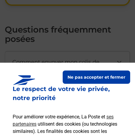
Questions fréquemment
posées
Comment envoyer mon colis de
chez moi ?
Ne pas accepter et fermer
Le respect de votre vie privée,
Est-il possible d’acheter un
notre priorité
emballage directement depuis un
bureau de Poste ?
Pour améliorer votre expérience, La Poste et
ses
partenaires
utilisent des cookies (ou technologies
Comment demander une
similaires). Les finalités des cookies sont les