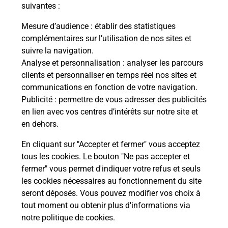
modification de livraison ?
suivantes :
Mesure d’audience
: établir des statistiques
complémentaires sur l’utilisation de nos sites et
Comment La Poste participe-t-elle
suivre la navigation.
à votre sécurité au quotidien ?
Analyse et personnalisation
: analyser les parcours
clients et personnaliser en temps réel nos sites et
communications en fonction de votre navigation.
Puis-je passer mon code de la route
Publicité
: permettre de vous adresser des publicités
avec La Poste et sous quelles
en lien avec vos centres d’intérêts sur notre site et
conditions ?
en dehors.
En cliquant sur "Accepter et fermer" vous acceptez
tous les cookies. Le bouton "Ne pas accepter et
fermer" vous permet d'indiquer votre refus et seuls
Localiser
Liste
Puy-de-Dôme
COMPAINS
les cookies nécessaires au fonctionnement du site
seront déposés. Vous pouvez modifier vos choix à
tout moment ou obtenir plus d'informations via
notre politique de cookies
.