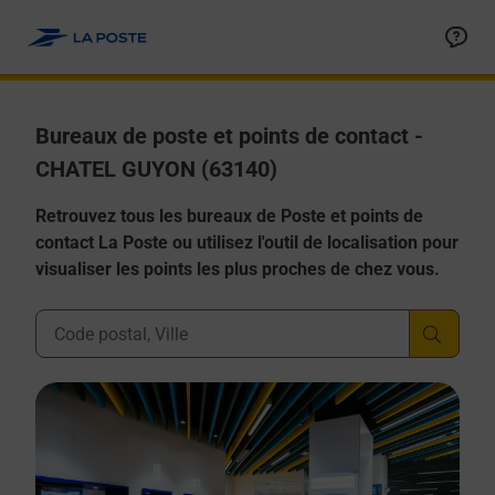
Allez au contenu
Afficher ou masquer la réponse
Afficher ou masquer la réponse
Afficher ou masquer la réponse
Afficher ou masquer la réponse
Afficher ou masquer la réponse
Bureaux de poste et points de contact -
CHATEL GUYON (63140)
Retrouvez tous les bureaux de Poste et points de
contact La Poste ou utilisez l'outil de localisation pour
visualiser les points les plus proches de chez vous.
Ville, Département, Code Postal