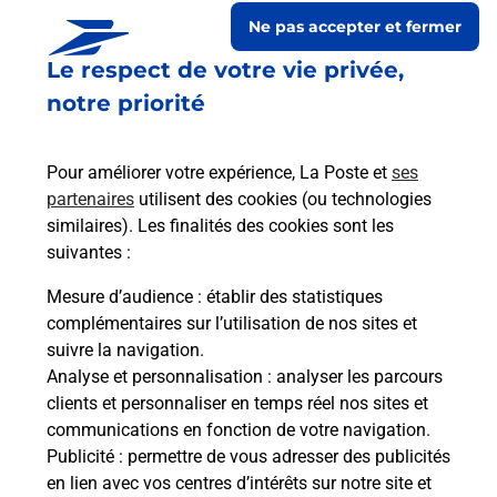
Ne pas accepter et fermer
Le respect de votre vie privée,
Est-il possible d’acheter un
notre priorité
emballage directement depuis un
bureau de Poste ?
Pour améliorer votre expérience, La Poste et
ses
partenaires
utilisent des cookies (ou technologies
Comment demander une
similaires). Les finalités des cookies sont les
modification de livraison ?
suivantes :
Mesure d’audience
: établir des statistiques
complémentaires sur l’utilisation de nos sites et
Comment La Poste participe-t-elle
suivre la navigation.
à votre sécurité au quotidien ?
Analyse et personnalisation
: analyser les parcours
clients et personnaliser en temps réel nos sites et
communications en fonction de votre navigation.
Puis-je passer mon code de la route
Publicité
: permettre de vous adresser des publicités
avec La Poste et sous quelles
en lien avec vos centres d’intérêts sur notre site et