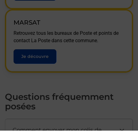
MARSAT
Retrouvez tous les bureaux de Poste et points de
contact La Poste dans cette commune.
Je découvre
Questions fréquemment
posées
Comment envoyer mon colis de
chez moi ?