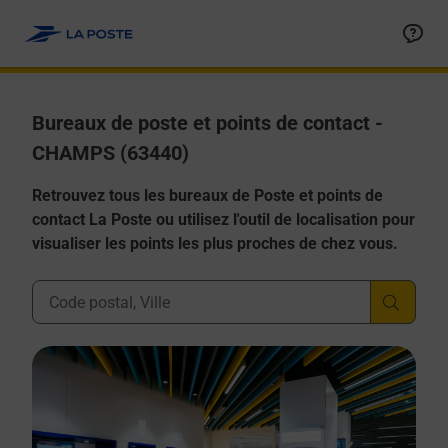
Allez au contenu
Afficher ou masquer la réponse
Afficher ou masquer la réponse
Afficher ou masquer la réponse
Afficher ou masquer la réponse
Afficher ou masquer la réponse
Bureaux de poste et points de contact -
CHAMPS (63440)
Retrouvez tous les bureaux de Poste et points de
contact La Poste ou utilisez l'outil de localisation pour
visualiser les points les plus proches de chez vous.
Ville, Département, Code Postal