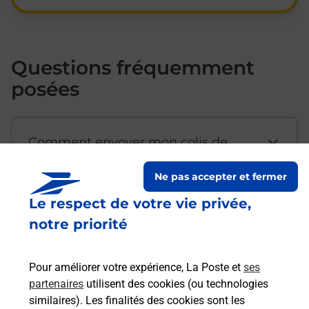
Questions fréquemment
posées
Comment envoyer mon colis de
chez moi ?
Ne pas accepter et fermer
Le respect de votre vie privée,
Est-il possible d’acheter un
notre priorité
emballage directement depuis un
bureau de Poste ?
Pour améliorer votre expérience, La Poste et
ses
partenaires
utilisent des cookies (ou technologies
Comment demander une
similaires). Les finalités des cookies sont les