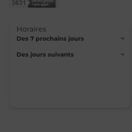
Horaires
Des 7 prochains jours
Des jours suivants
Lundi
Fermé
Mardi
Fermé
Mercredi
Fermé
Jeudi
Fermé
Vendredi
Fermé
Samedi
Fermé
Dimanche
Fermé