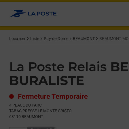
Le lien s'ouvre dans un nouvel onglet
Allez au contenu
Day of the Week
Get directions to La Poste Relais at 4 PLACE DU PARC BEAUMO
Hours
Localiser
Liste
Puy-de-Dôme
BEAUMONT
BEAUMONT MON
La Poste Relais
BE
BURALISTE
Fermeture Temporaire
4 PLACE DU PARC
TABAC PRESSE LE MONTE CRISTO
63110
BEAUMONT