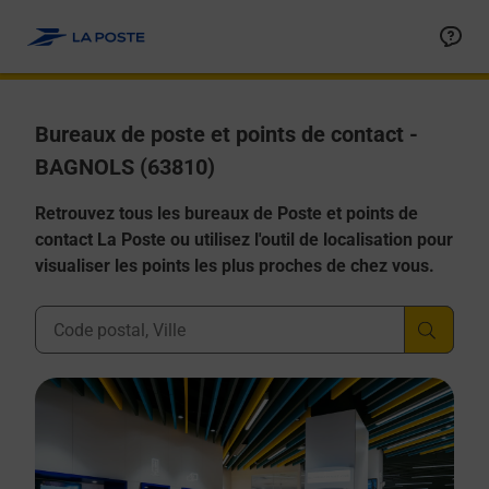
Allez au contenu
Afficher ou masquer la réponse
Afficher ou masquer la réponse
Afficher ou masquer la réponse
Afficher ou masquer la réponse
Afficher ou masquer la réponse
Bureaux de poste et points de contact -
BAGNOLS (63810)
Retrouvez tous les bureaux de Poste et points de
contact La Poste ou utilisez l'outil de localisation pour
visualiser les points les plus proches de chez vous.
Ville, Département, Code Postal