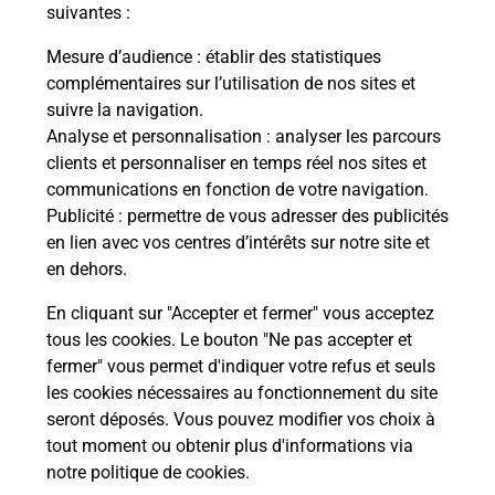
modification de livraison ?
suivantes :
Mesure d’audience
: établir des statistiques
complémentaires sur l’utilisation de nos sites et
Comment La Poste participe-t-elle
suivre la navigation.
à votre sécurité au quotidien ?
Analyse et personnalisation
: analyser les parcours
clients et personnaliser en temps réel nos sites et
communications en fonction de votre navigation.
Puis-je passer mon code de la route
Publicité
: permettre de vous adresser des publicités
avec La Poste et sous quelles
en lien avec vos centres d’intérêts sur notre site et
conditions ?
en dehors.
En cliquant sur "Accepter et fermer" vous acceptez
tous les cookies. Le bouton "Ne pas accepter et
fermer" vous permet d'indiquer votre refus et seuls
Localiser
Liste
Puy-de-Dôme
BAGNOLS
les cookies nécessaires au fonctionnement du site
seront déposés. Vous pouvez modifier vos choix à
tout moment ou obtenir plus d'informations via
notre politique de cookies
.