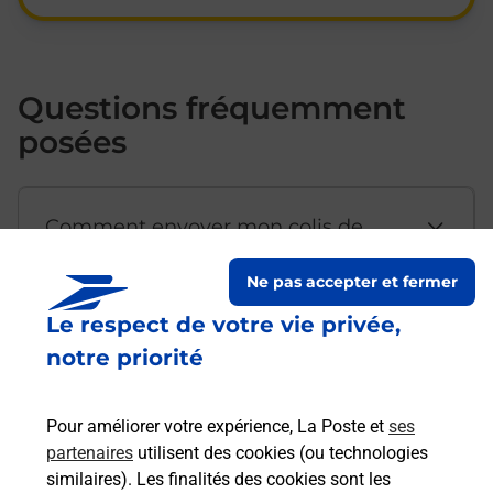
Questions fréquemment
posées
Comment envoyer mon colis de
chez moi ?
Ne pas accepter et fermer
Le respect de votre vie privée,
Est-il possible d’acheter un
notre priorité
emballage directement depuis un
bureau de Poste ?
Pour améliorer votre expérience, La Poste et
ses
partenaires
utilisent des cookies (ou technologies
Comment demander une
similaires). Les finalités des cookies sont les