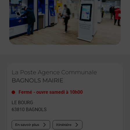
Le lien s'ouvre dans un nouvel onglet
La Poste Agence Communale
BAGNOLS MAIRIE
Fermé
-
ouvre samedi à
10h00
LE BOURG
63810
BAGNOLS
En savoir plus
Itinéraire