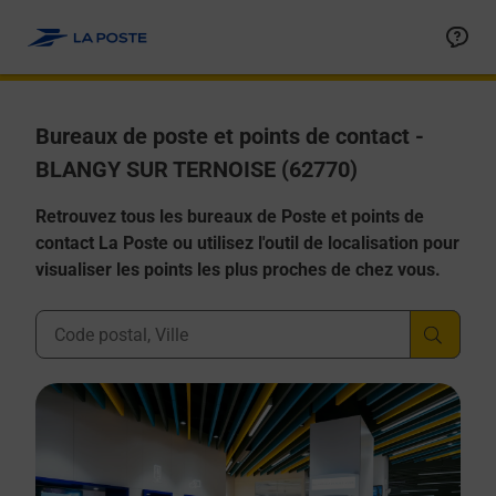
Allez au contenu
Afficher ou masquer la réponse
Afficher ou masquer la réponse
Afficher ou masquer la réponse
Afficher ou masquer la réponse
Afficher ou masquer la réponse
Bureaux de poste et points de contact -
BLANGY SUR TERNOISE (62770)
Retrouvez tous les bureaux de Poste et points de
contact La Poste ou utilisez l'outil de localisation pour
visualiser les points les plus proches de chez vous.
Ville, Département, Code Postal