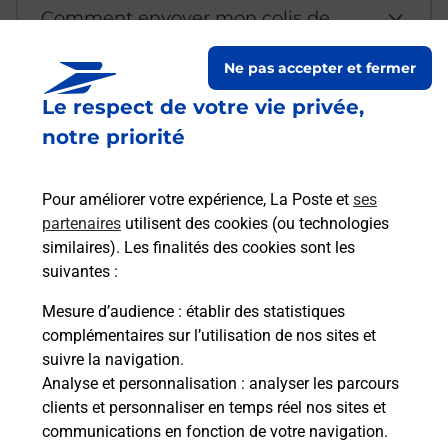
Comment envoyer mon colis de
chez moi ?
Ne pas accepter et fermer
Le respect de votre vie privée,
Est-il possible d’acheter un
notre priorité
emballage directement depuis un
bureau de Poste ?
Pour améliorer votre expérience, La Poste et
ses
partenaires
utilisent des cookies (ou technologies
Comment demander une
similaires). Les finalités des cookies sont les
modification de livraison ?
suivantes :
Mesure d’audience
: établir des statistiques
complémentaires sur l’utilisation de nos sites et
Comment La Poste participe-t-elle
suivre la navigation.
à votre sécurité au quotidien ?
Analyse et personnalisation
: analyser les parcours
clients et personnaliser en temps réel nos sites et
communications en fonction de votre navigation.