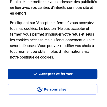
Puis-je passer mon code de la route
Publicité
: permettre de vous adresser des publicités
avec La Poste et sous quelles
en lien avec vos centres d’intérêts sur notre site et
conditions ?
en dehors.
En cliquant sur "Accepter et fermer" vous acceptez
tous les cookies. Le bouton "Ne pas accepter et
fermer" vous permet d'indiquer votre refus et seuls
Localiser
Liste
Pas-de-Calais
BLANGY SUR TERNOISE
les cookies nécessaires au fonctionnement du site
seront déposés. Vous pouvez modifier vos choix à
tout moment ou obtenir plus d'informations via
notre politique de cookies
.
Plan du site
Accessibilité : partiellement conforme
Accepter et fermer
Conditions contractuelles
Personnaliser
Mentions légales
Données personnelles et cookies