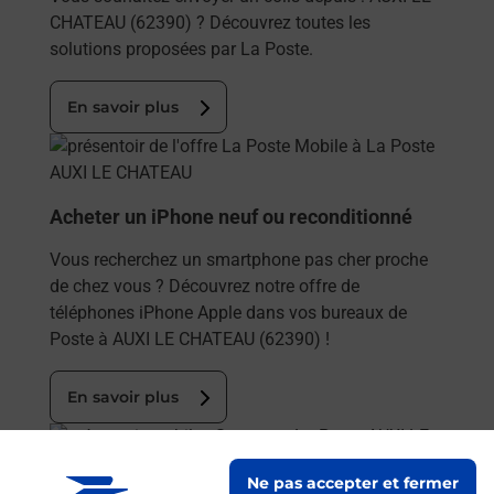
CHATEAU (62390) ? Découvrez toutes les
solutions proposées par La Poste.
En savoir plus
En savoir plus
Acheter un iPhone neuf ou reconditionné
Vous recherchez un smartphone pas cher proche
de chez vous ? Découvrez notre offre de
téléphones iPhone Apple dans vos bureaux de
Poste à AUXI LE CHATEAU (62390) !
En savoir plus
En savoir plus
Ne pas accepter et fermer