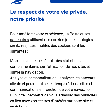
Acheter un smartphone Samsung
Le respect de votre vie privée,
Vous recherchez un smartphone pas cher proche
de chez vous ? Découvrez notre offre de
notre priorité
téléphones mobiles Samsung dans vos bureaux
de Poste à AUXI LE CHATEAU (62390) !
Pour améliorer votre expérience, La Poste et
ses
partenaires
utilisent des cookies (ou technologies
En savoir plus
similaires). Les finalités des cookies sont les
En savoir plus
suivantes :
Mesure d’audience
: établir des statistiques
Souscrire à la téléassistance
complémentaires sur l’utilisation de nos sites et
suivre la navigation.
Besoin d’un système de téléassistance à l’intérieur
Analyse et personnalisation
: analyser les parcours
et/ou à l’extérieur de votre domicile ? Découvrez
clients et personnaliser en temps réel nos sites et
les offres téléalarme dans votre bureau de Poste à
communications en fonction de votre navigation.
AUXI LE CHATEAU.
Publicité
: permettre de vous adresser des publicités
en lien avec vos centres d’intérêts sur notre site et
En savoir plus
en dehors.