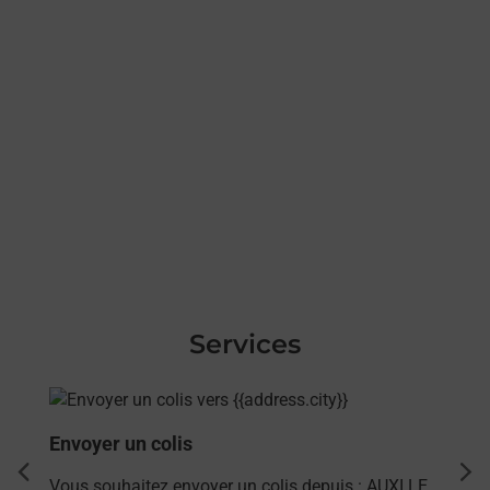
Services
En savoir plus
Envoyer un colis
dent
sui
Vous souhaitez envoyer un colis depuis : AUXI LE