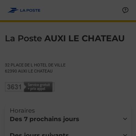
Le lien s'ouvre dans un nouvel onglet
Allez au contenu
Day of the Week
Get directions to La Poste at 32 PLACE DE L HOTEL DE VILLE 
Hours
La Poste
AUXI LE CHATEAU
32 PLACE DE L HOTEL DE VILLE
62390
AUXI LE CHATEAU
Horaires
Des 7 prochains jours
Lundi
Fermé
Des jours suivants