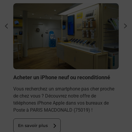
En savoir plus
En sa
Sous
dent
sui
rieur
Besoi
ez
et/ou
ste à
les 
PAR
En
Acheter un iPhone neuf ou reconditionné
Vous recherchez un smartphone pas cher proche
de chez vous ? Découvrez notre offre de
téléphones iPhone Apple dans vos bureaux de
Poste à PARIS MACDONALD (75019) !
En savoir plus