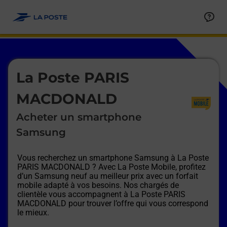
Le lien s'ouvre dans un nouvel onglet
Allez au contenu
Afficher ou masquer la réponse
Afficher ou masquer la réponse
Afficher ou masquer la réponse
Afficher ou masquer la réponse
Afficher ou masquer la réponse
Afficher ou masquer la réponse
Le lien s'ouvre dans un nouvel onglet
La Poste PARIS
MACDONALD
Acheter un smartphone
Samsung
Vous recherchez un smartphone Samsung à
La Poste
PARIS MACDONALD
? Avec La Poste Mobile, profitez
d’un Samsung neuf au meilleur prix avec un forfait
mobile adapté à vos besoins. Nos chargés de
clientèle vous accompagnent à
La Poste PARIS
MACDONALD
pour trouver l’offre qui vous correspond
le mieux.