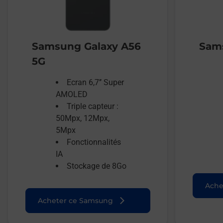
Samsung Galaxy A56
Sams
5G
Ecran 6,7’’ Super
AMOLED
Triple capteur :
50Mpx, 12Mpx,
5Mpx
Fonctionnalités
IA
Stockage de 8Go
Ache
Acheter ce Samsung