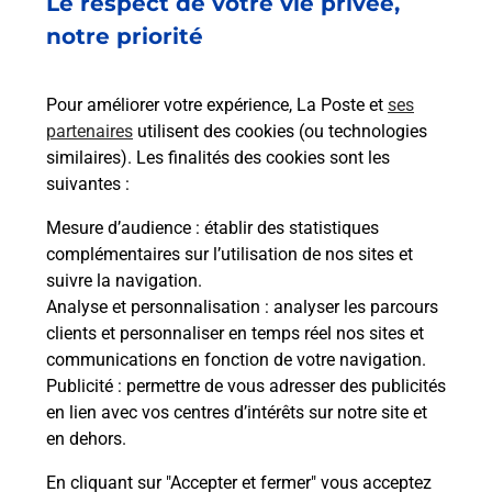
Le respect de votre vie privée,
Recherchez un autre point de contact
notre priorité
Pour améliorer votre expérience, La Poste et
ses
Questions fréquemment posées
partenaires
utilisent des cookies (ou technologies
similaires). Les finalités des cookies sont les
suivantes :
Quel réseau utilise La Poste Mobile ?
Mesure d’audience
: établir des statistiques
complémentaires sur l’utilisation de nos sites et
suivre la navigation.
Est-ce que je peux garder mon
numéro de mobile gratuitement ?
Analyse et personnalisation
: analyser les parcours
clients et personnaliser en temps réel nos sites et
communications en fonction de votre navigation.
Est-ce que je peux bénéficier de la 5G
Publicité
: permettre de vous adresser des publicités
avec La Poste Mobile ?
en lien avec vos centres d’intérêts sur notre site et
en dehors.
Est-ce que je peux utiliser mon forfait
à l’étranger avec La Poste Mobile ?
En cliquant sur "Accepter et fermer" vous acceptez