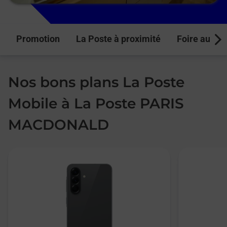
Promotion
La Poste à proximité
Foire aux q
Next
Nos bons plans La Poste
Mobile à La Poste PARIS
MACDONALD