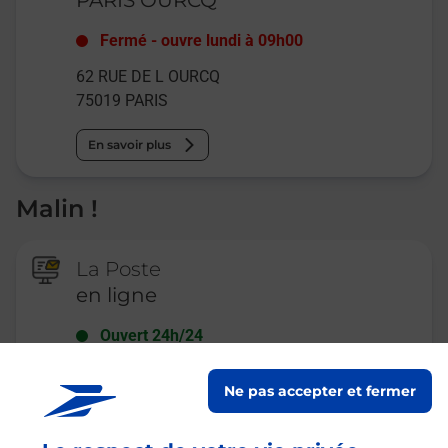
Fermé
-
ouvre lundi à
09h00
62 RUE DE L OURCQ
75019
PARIS
En savoir plus
Malin !
La Poste
en ligne
Ouvert 24h/24
En savoir plus
Ne pas accepter et fermer