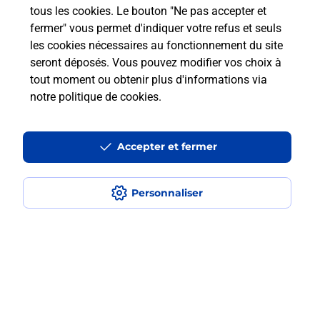
tous les cookies. Le bouton "Ne pas accepter et
fermer" vous permet d'indiquer votre refus et seuls
Est-ce que je peux payer mon
les cookies nécessaires au fonctionnement du site
smartphone Samsung en plusieurs
seront déposés. Vous pouvez modifier vos choix à
fois avec La Poste Mobile ?
tout moment ou obtenir plus d'informations via
notre politique de cookies
.
Est-ce que je peux assurer mon
smartphone Samsung ?
Accepter et fermer
Localiser
Liste
Paris
PARIS
Personnaliser
Paris 19ème arrondissement
PARIS MACDONALD
Acheter un smartphone Samsung
Plan du site