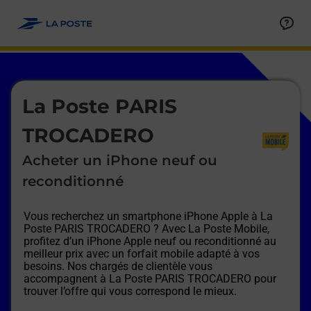
Le lien s'ouvre dans un nouvel onglet
Allez au contenu
Afficher ou masquer la réponse
Afficher ou masquer la réponse
Afficher ou masquer la réponse
Afficher ou masquer la réponse
Afficher ou masquer la réponse
Afficher ou masquer la réponse
Le lien s'ouvre dans un nouvel onglet
La Poste PARIS
TROCADERO
Acheter un iPhone neuf ou
reconditionné
Vous recherchez un smartphone iPhone Apple à
La
Poste PARIS TROCADERO
? Avec La Poste Mobile,
profitez d’un iPhone Apple neuf ou reconditionné au
meilleur prix avec un forfait mobile adapté à vos
besoins. Nos chargés de clientèle vous
accompagnent à
La Poste PARIS TROCADERO
pour
trouver l’offre qui vous correspond le mieux.