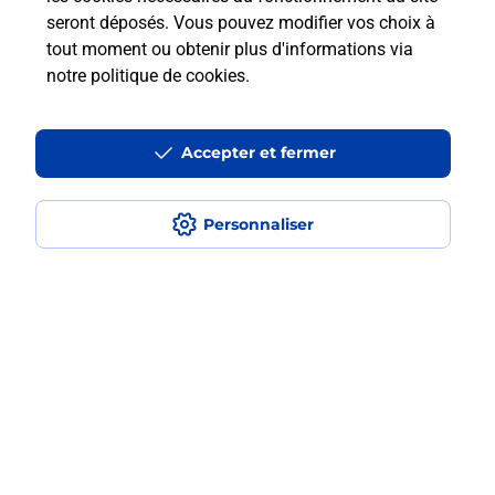
Est-ce que je peux payer mon iPhone
seront déposés. Vous pouvez modifier vos choix à
en plusieurs fois avec La Poste Mobile
tout moment ou obtenir plus d'informations via
?
notre politique de cookies
.
Est-ce que je peux assurer mon
Accepter et fermer
iPhone ?
Personnaliser
Localiser
Liste
Paris
PARIS
Paris 16ème arrondissement
PARIS TROCADERO
Acheter un iPhone neuf ou reconditionné
Plan du site
Accessibilité : partiellement conforme