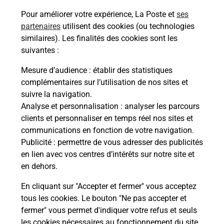
Pour améliorer votre expérience, La Poste et
ses
partenaires
utilisent des cookies (ou technologies
similaires). Les finalités des cookies sont les
Questions fréquemment posées
suivantes :
Mesure d’audience
: établir des statistiques
complémentaires sur l’utilisation de nos sites et
Quel réseau utilise La Poste Mobile ?
suivre la navigation.
Analyse et personnalisation
: analyser les parcours
Est-ce que je peux garder mon
clients et personnaliser en temps réel nos sites et
numéro de mobile gratuitement ?
communications en fonction de votre navigation.
Publicité
: permettre de vous adresser des publicités
en lien avec vos centres d’intérêts sur notre site et
Est-ce que je peux bénéficier de la 5G
avec La Poste Mobile ?
en dehors.
En cliquant sur "Accepter et fermer" vous acceptez
Est-ce que je peux utiliser mon forfait
tous les cookies. Le bouton "Ne pas accepter et
à l’étranger avec La Poste Mobile ?
fermer" vous permet d'indiquer votre refus et seuls
les cookies nécessaires au fonctionnement du site