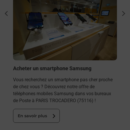
Pho
dent
sui
 auto
Vous
DERO
TROC
oste.
dans
En
Acheter un smartphone Samsung
Vous recherchez un smartphone pas cher proche
de chez vous ? Découvrez notre offre de
téléphones mobiles Samsung dans vos bureaux
de Poste à PARIS TROCADERO (75116) !
En savoir plus