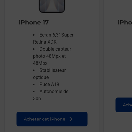
iPhone 17
iPho
Ecran 6,3’’ Super
Retina XDR
Double capteur
photo 48Mpx et
48Mpx
Stabilisateur
optique
Puce A19
Autonomie de
30h
Ache
Acheter cet iPhone