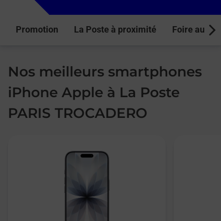
Promotion
La Poste à proximité
Foire aux q
Next
Nos meilleurs smartphones
iPhone Apple à La Poste
PARIS TROCADERO