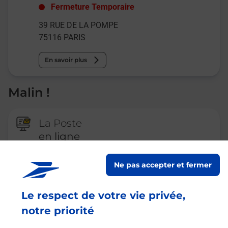
Fermeture Temporaire
39 RUE DE LA POMPE
75116
PARIS
En savoir plus
Malin !
La Poste
en ligne
Ouvert 24h/24
Ne pas accepter et fermer
En savoir plus
Le respect de votre vie privée,
notre priorité
Recherchez un autre point de contact