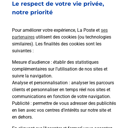
Le respect de votre vie privée,
notre priorité
En
Acheter un iPhone neuf ou reconditionné
Vous recherchez un smartphone pas cher proche
Pour améliorer votre expérience, La Poste et
ses
de chez vous ? Découvrez notre offre de
partenaires
utilisent des cookies (ou technologies
téléphones iPhone Apple dans vos bureaux de
similaires). Les finalités des cookies sont les
Poste à PARIS GARE DE LYON (75012) !
suivantes :
Mesure d’audience
: établir des statistiques
En savoir plus
complémentaires sur l’utilisation de nos sites et
suivre la navigation.
Analyse et personnalisation
: analyser les parcours
clients et personnaliser en temps réel nos sites et
Questions fréquemment posées
communications en fonction de votre navigation.
Publicité
: permettre de vous adresser des publicités
en lien avec vos centres d’intérêts sur notre site et
en dehors.
Quel est le prix d’une photocopie ?