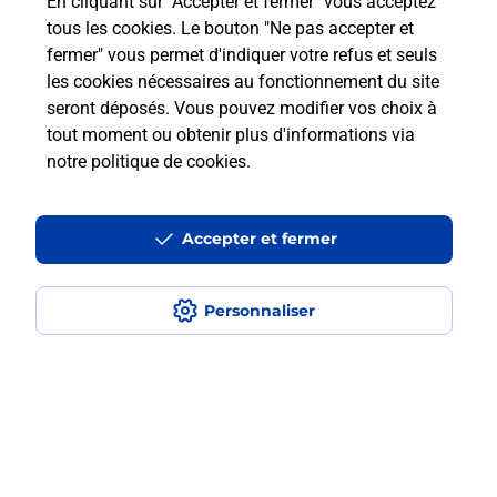
En cliquant sur "Accepter et fermer" vous acceptez
Où faire des photocopies à proximité
tous les cookies. Le bouton "Ne pas accepter et
?
fermer" vous permet d'indiquer votre refus et seuls
les cookies nécessaires au fonctionnement du site
seront déposés. Vous pouvez modifier vos choix à
Comment faire des photocopies ?
tout moment ou obtenir plus d'informations via
notre politique de cookies
.
Localiser
Liste
Paris
PARIS
Paris 12ème arrondissement
PARIS GARE DE LYON
Accepter et fermer
Photocopier
Personnaliser
Plan du site
Accessibilité : partiellement conforme
Conditions contractuelles