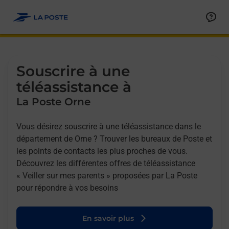
Allez au contenu
Afficher ou masquer la réponse
Afficher ou masquer la réponse
Afficher ou masquer la réponse
Souscrire à une
téléassistance à
La Poste Orne
Vous désirez souscrire à une téléassistance dans le
département de Orne ? Trouver les bureaux de Poste et
les points de contacts les plus proches de vous.
Découvrez les différentes offres de téléassistance
« Veiller sur mes parents » proposées par La Poste
pour répondre à vos besoins
En savoir plus