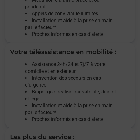
Gace - téléassistance
pendentif
Appels de convivialité
illimités
Installation et aide à la prise en main
L Aigle - téléassistance
par le facteur*
Proches informés en cas d'alerte
La Ferriere Aux Etangs - téléassistance
Votre téléassistance en mobilité :
La Ferte En Ouche - téléassistance
Assistance 24h/24 et 7j/7
à votre
domicile et en extérieur
La Ferte Mace - téléassistance
Intervention des secours en cas
d’urgence
Bipper géolocalisé par satellite,
discret
Le Mele Sur Sarthe - téléassistance
et léger
Installation et aide à la prise en main
Le Merlerault - téléassistance
par le facteur*
Proches informés en cas d’alerte
Longny Les Villages - téléassistance
Les plus du service :