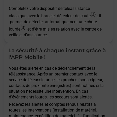
Mortagne Au Perche - téléassistance
Complétez votre dispositif de téléassistance
(3)
classique avec le bracelet détecteur de chute
: il
Putanges Le Lac - téléassistance
permet de détecter automatiquement une chute
(3)
lourde
, et d’être mis en relation avec le centre de
veille et d’assistance.
Remalard En Perche - téléassistance
La sécurité à chaque instant grâce à
Sees - téléassistance
l’APP Mobile !
St Germain Du Corbeis - téléassistance
Vous êtes alerté en cas de déclenchement de la
téléassistance. Après un premier contact avec le
service de téléassistance, les proches (souscripteur,
St Sulpice Sur Risle - téléassistance
contacts de proximité enregistrés) sont notifiés si la
situation nécessite une intervention. En cas
Ste Gauburge Ste Colombe -
d’événements lourds, les secours sont alertés.
téléassistance
Recevez les alertes et comptes rendus relatifs à
toutes les interventions (installation de matériel,
maintenance, expédition de matériel…) : l’application
Tinchebray Bocage - téléassistance