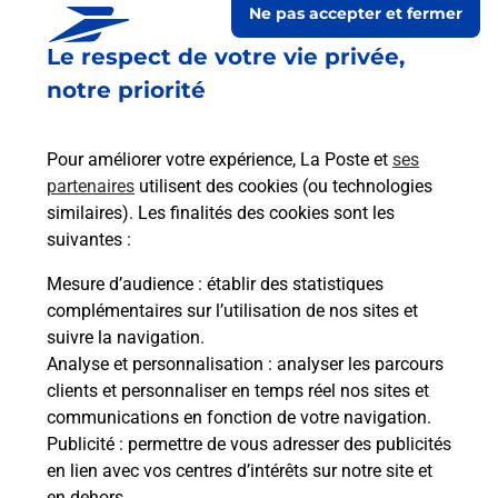
département Orne
Ne pas accepter et fermer
Le respect de votre vie privée,
notre priorité
Pour améliorer votre expérience, La Poste et
ses
partenaires
utilisent des cookies (ou technologies
similaires). Les finalités des cookies sont les
suivantes :
Mesure d’audience
: établir des statistiques
complémentaires sur l’utilisation de nos sites et
S'inscrire au code de la route
suivre la navigation.
Analyse et personnalisation
: analyser les parcours
Vous cherchez à passer votre code de la route auto
ou moto dans le département Orne ? Découvrez
clients et personnaliser en temps réel nos sites et
toutes nos solutions.
communications en fonction de votre navigation.
Publicité
: permettre de vous adresser des publicités
en lien avec vos centres d’intérêts sur notre site et
En savoir plus
en dehors.