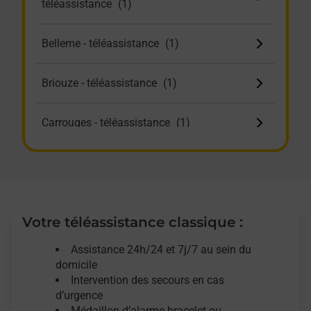
téléassistance
Belleme - téléassistance
Briouze - téléassistance
Carrouges - téléassistance
Ceton - téléassistance
Damigny - téléassistance
Votre téléassistance classique :
Domfront En Poiraie - téléassistance
Assistance 24h/24 et 7j/7
au sein du
domicile
Intervention des
secours
en cas
Flers - téléassistance
d’urgence
Médaillon d’alarme
bracelet ou