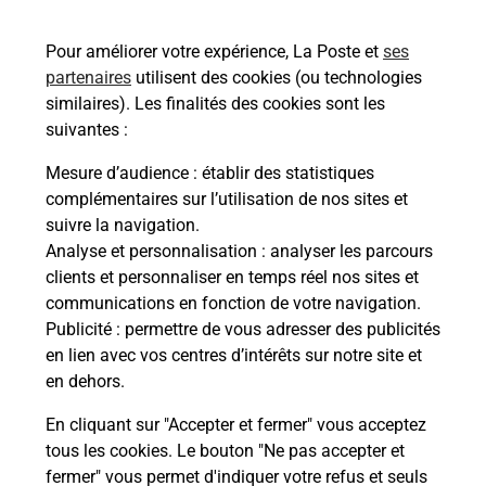
bureau de Poste ?
Pour améliorer votre expérience, La Poste et
ses
partenaires
utilisent des cookies (ou technologies
Comment demander une
similaires). Les finalités des cookies sont les
modification de livraison ?
suivantes :
Mesure d’audience
: établir des statistiques
complémentaires sur l’utilisation de nos sites et
Comment La Poste participe-t-elle
suivre la navigation.
à votre sécurité au quotidien ?
Analyse et personnalisation
: analyser les parcours
clients et personnaliser en temps réel nos sites et
communications en fonction de votre navigation.
Puis-je passer mon code de la route
Publicité
: permettre de vous adresser des publicités
avec La Poste et sous quelles
en lien avec vos centres d’intérêts sur notre site et
conditions ?
en dehors.
En cliquant sur "Accepter et fermer" vous acceptez
tous les cookies. Le bouton "Ne pas accepter et
fermer" vous permet d'indiquer votre refus et seuls