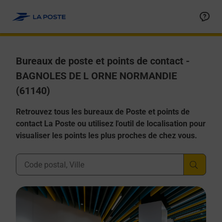
Allez au contenu
Afficher ou masquer la réponse
Afficher ou masquer la réponse
Afficher ou masquer la réponse
Afficher ou masquer la réponse
Afficher ou masquer la réponse
Bureaux de poste et points de contact -
BAGNOLES DE L ORNE NORMANDIE
(61140)
Retrouvez tous les bureaux de Poste et points de
contact La Poste ou utilisez l'outil de localisation pour
visualiser les points les plus proches de chez vous.
Ville, Département, Code Postal