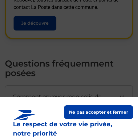
contact La Poste dans cette commune.
Je découvre
Questions fréquemment
posées
Comment envoyer mon colis de
chez moi ?
Ne pas accepter et fermer
Le respect de votre vie privée,
Est-il possible d’acheter un
notre priorité
emballage directement depuis un