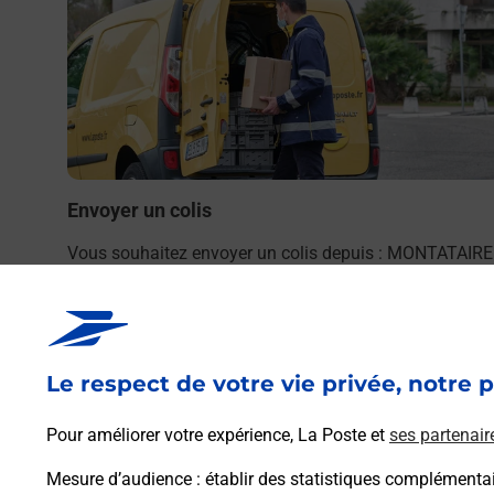
par La
Envoyer un colis
Vous souhaitez envoyer un colis depuis : MONTATAIRE
(60160) ? Découvrez toutes les solutions proposées pa
La Poste.
En savoir plus
Le respect de votre vie privée, notre p
Pour améliorer votre expérience, La Poste et
ses partenair
Mesure d’audience
: établir des statistiques complémentair