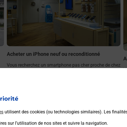
Acheter un iPhone neuf ou reconditionné
A
Vous recherchez un smartphone pas cher proche de chez
V
r
vous ? Découvrez notre offre de téléphones iPhone Apple
v
dans vos bureaux de Poste à MONTATAIRE (60160) !
S
(
En savoir plus
riorité
es
utilisent des cookies (ou technologies similaires). Les finalité
es sur l’utilisation de nos sites et suivre la navigation.