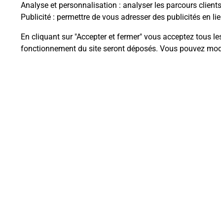
Analyse et personnalisation
: analyser les parcours client
Publicité
: permettre de vous adresser des publicités en lie
Questions fréque
En cliquant sur "Accepter et fermer" vous acceptez tous le
fonctionnement du site seront déposés. Vous pouvez modi
Quel est le prix d’une photocopie
Où faire des photocopies à proxi
Comment faire des photocopies 
Plan du site