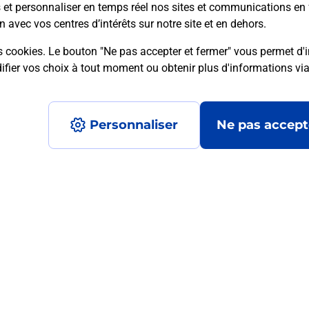
s et personnaliser en temps réel nos sites et communications en 
n avec vos centres d’intérêts sur notre site et en dehors.
mment posées
s cookies. Le bouton "Ne pas accepter et fermer" vous permet d'i
fier vos choix à tout moment ou obtenir plus d'informations vi
 ?
Personnaliser
Ne pas accept
mité ?
?
Accessibilité : partiellement conforme
Conditions contractuel