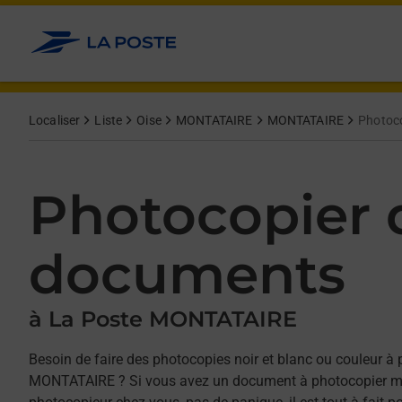
Allez au contenu
Afficher ou masquer la réponse
Afficher ou masquer la réponse
Afficher ou masquer la réponse
Localiser
Liste
Oise
MONTATAIRE
MONTATAIRE
Photoc
Photocopier 
documents
à La Poste MONTATAIRE
Besoin de faire des photocopies noir et blanc ou couleur à 
MONTATAIRE ? Si vous avez un document à photocopier ma