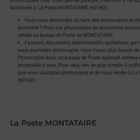
photocopieur chez vous, pas de panique, il est tout à fait 
document à La Poste MONTATAIRE (60160).
Vous vous demandez où faire des photocopies et i
proximité ? Pour vos photocopies de documents person
rendre au bureau de Poste de MONTATAIRE.
Factures, documents administratifs, quittances, qu'
vous souhaitez photocopier, vous n'avez plus besoin de
Photocopier dans un bureau de Poste apparaît comme un
accessible à tous. Pour cela, rien de plus simple, il su
que vous souhaitez photocopier et de vous rendre à 
(60160).
La Poste MONTATAIRE
Le lien s'ouvre dans un nouvel onglet