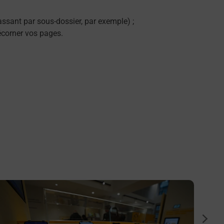
ssant par sous-dossier, par exemple) ;
décorner vos pages.
n savoir plus
En savo
Numér
suiva