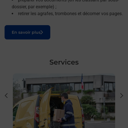
dossier, par exemple) ;
retirer les agrafes, trombones et décorner vos pages.
Le lien s'ouvre dans un nouvel onglet
En savoir plus
Services
En savoir plus
En sa
à
Ache
dent
sui
e par
Vous
de c
télé
Post