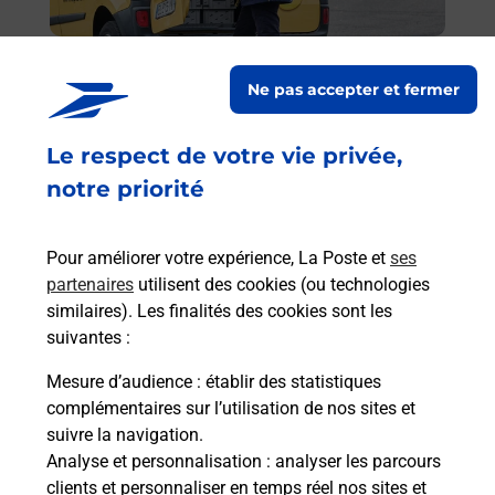
En
Envoyer un colis
Ne pas accepter et fermer
Vous souhaitez envoyer un colis depuis :
BEAUVAIS GAMBETTA (60000) ? Découvrez toutes
Le respect de votre vie privée,
les solutions proposées par La Poste.
notre priorité
En savoir plus
Pour améliorer votre expérience, La Poste et
ses
partenaires
utilisent des cookies (ou technologies
similaires). Les finalités des cookies sont les
Questions fréquemment posées
suivantes :
Mesure d’audience
: établir des statistiques
complémentaires sur l’utilisation de nos sites et
Quel est le prix d’une photocopie ?
suivre la navigation.
Analyse et personnalisation
: analyser les parcours
clients et personnaliser en temps réel nos sites et
Où faire des photocopies à proximité