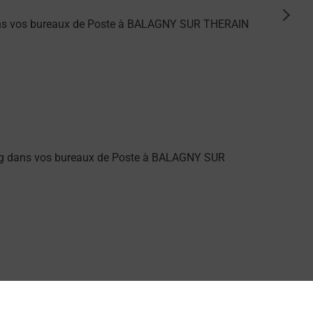
suiva
dans vos bureaux de Poste à BALAGNY SUR THERAIN
ung dans vos bureaux de Poste à BALAGNY SUR
par La Poste.