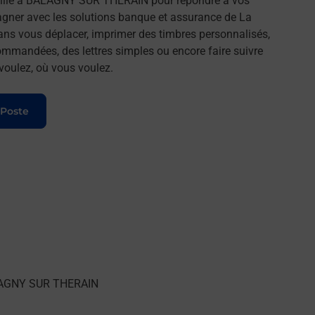
ille à BALAGNY SUR THERAIN pour répondre à vos
agner avec les solutions banque et assurance de La
ans vous déplacer, imprimer des timbres personnalisés,
commandées, des lettres simples ou encore faire suivre
 voulez, où vous voulez.
 Poste