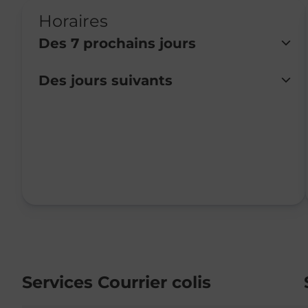
Horaires
Des 7 prochains jours
Des jours suivants
Lundi
Fermé
Mardi
Fermé
Mercredi
Fermé
Jeudi
09:15
-
12:00
Vendredi
09:15
-
12:00
Samedi
09:00
-
12:00
Dimanche
Fermé
Services Courrier colis