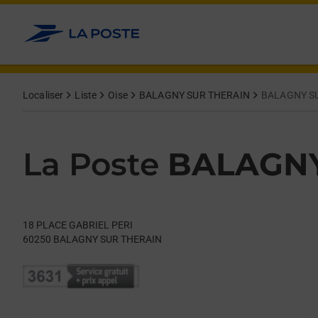
Le lien s'ouvre dans un nouvel onglet
Allez au contenu
Day of the Week
Get directions to La Poste at 18 PLACE GABRIEL PERI BALAG
Hours
Localiser
Liste
Oise
BALAGNY SUR THERAIN
BALAGNY S
La Poste
BALAGNY
18 PLACE GABRIEL PERI
60250
BALAGNY SUR THERAIN