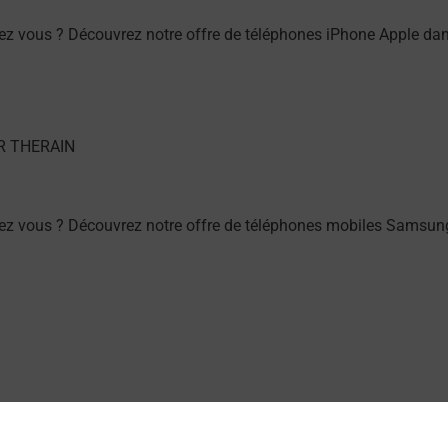
ez vous ? Découvrez notre offre de téléphones iPhone Apple 
hez vous ? Découvrez notre offre de téléphones mobiles Sams
 THERAIN (60250) ? Découvrez toutes les solutions proposées 