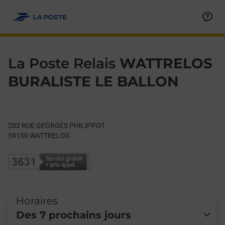
Le lien s'ouvre dans un nouvel onglet
Allez au contenu
Day of the Week
Get directions to La Poste Relais at 202 RUE GEORGES PHIL
Hours
La Poste Relais
WATTRELOS
BURALISTE LE BALLON
202 RUE GEORGES PHILIPPOT
59150
WATTRELOS
Horaires
Des 7 prochains jours