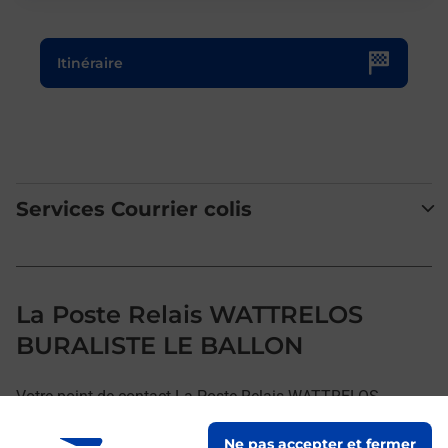
Le lien s'ouvre dans un nouvel onglet
Itinéraire
Services Courrier colis
La Poste Relais WATTRELOS
BURALISTE LE BALLON
Votre point de contact La Poste Relais WATTRELOS
BURALISTE LE BALLON vous accueille à WATTRELOS pour
Ne pas accepter et fermer
répondre à vos besoins d'affranchissement Courrier-Colis.