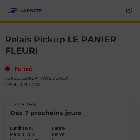
Le lien s'ouvre dans un nouvel onglet
Allez au contenu
Day of the Week
Get directions to Relais Pickup at 55 RUE JEAN BAPTISTE DE
Hours
Relais Pickup
LE PANIER
FLEURI
Fermé
55 RUE JEAN BAPTISTE DEFAUX
59260
LEZENNES
Horaires
Des 7 prochains jours
Lundi 10/08
Fermé
Mardi 11/08
Fermé