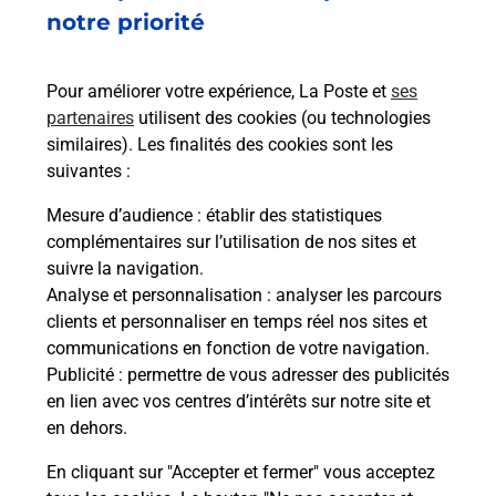
20 RUE PAUL LANGEVIN
notre priorité
59260
LEZENNES
Pour améliorer votre expérience, La Poste et
ses
En savoir plus
partenaires
utilisent des cookies (ou technologies
similaires). Les finalités des cookies sont les
Malin !
suivantes :
Mesure d’audience
: établir des statistiques
La Poste
complémentaires sur l’utilisation de nos sites et
en ligne
suivre la navigation.
Analyse et personnalisation
: analyser les parcours
Ouvert 24h/24
clients et personnaliser en temps réel nos sites et
communications en fonction de votre navigation.
En savoir plus
Publicité
: permettre de vous adresser des publicités
en lien avec vos centres d’intérêts sur notre site et
en dehors.
Recherchez un autre point de contact
En cliquant sur "Accepter et fermer" vous acceptez