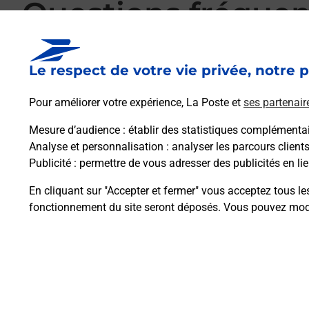
Questions fréque
Le respect de votre vie privée, notre p
La téléassistance classique avec médaillon 
Pour améliorer votre expérience, La Poste et
ses partenair
Mesure d’audience
: établir des statistiques complémentair
Comment fonctionne la téléassistance clas
Analyse et personnalisation
: analyser les parcours client
Publicité
: permettre de vous adresser des publicités en lie
Comment est installée la téléassistance cla
En cliquant sur "Accepter et fermer" vous acceptez tous le
fonctionnement du site seront déposés. Vous pouvez modi
Plan du site