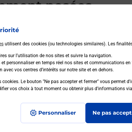
mment posées
riorité
d’alarme qu’est ce que c’est ?
es
utilisent des cookies (ou technologies similaires). Les finalité
es sur l’utilisation de nos sites et suivre la navigation.
sique ?
s et personnaliser en temps réel nos sites et communications en 
n avec vos centres d’intérêts sur notre site et en dehors.
ssique ?
s cookies. Le bouton "Ne pas accepter et fermer" vous permet d'i
fier vos choix à tout moment ou obtenir plus d'informations vi
Personnaliser
Ne pas accept
Accessibilité : partiellement conforme
Conditions contractuel