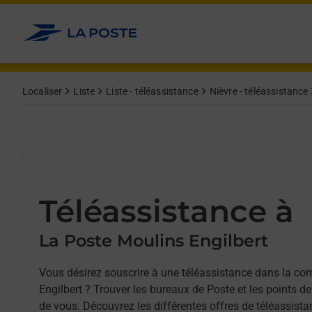
Allez au contenu
Afficher ou masquer la réponse
Afficher ou masquer la réponse
Afficher ou masquer la réponse
Localiser
Liste
Liste - téléassistance
Nièvre - téléassistance
Téléassistance à
La Poste Moulins Engilbert
Vous désirez souscrire à une téléassistance dans la 
Engilbert ? Trouver les bureaux de Poste et les points d
de vous. Découvrez les différentes offres de téléassista