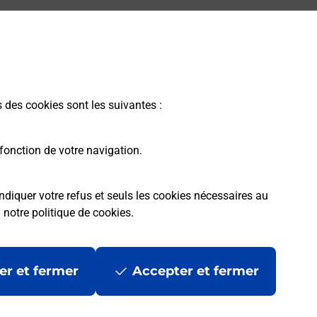
s des cookies sont les suivantes :
fonction de votre navigation.
ndiquer votre refus et seuls les cookies nécessaires au
a
notre politique de cookies
.
er et fermer
Accepter et fermer
les
Mentions légales
Données personnelles et cookies