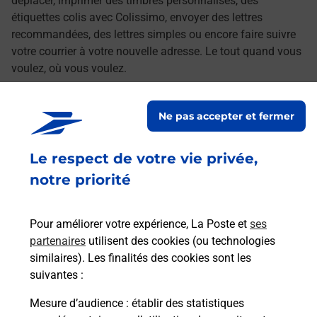
déplacer, imprimer des timbres personnalisés, des
étiquettes colis avec Colissimo, envoyer des lettres
recommandées, des lettres simples ou encore faire suivre
votre courrier à votre nouvelle adresse. Le tout quand vous
voulez, où vous voulez.
Découvrez toutes les offres et services en ligne de
Ne pas accepter et fermer
La Poste
Le respect de votre vie privée,
notre priorité
Pour améliorer votre expérience, La Poste et
ses
partenaires
utilisent des cookies (ou technologies
similaires). Les finalités des cookies sont les
suivantes :
Mesure d’audience
: établir des statistiques