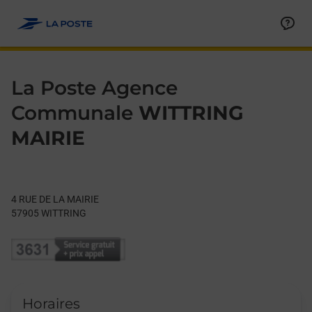
Le lien s'ouvre dans un nouvel onglet
Allez au contenu
Day of the Week
Get directions to La Poste Agence Communale at 4 RUE DE LA
Hours
La Poste Agence
Communale
WITTRING
MAIRIE
4 RUE DE LA MAIRIE
57905
WITTRING
Horaires