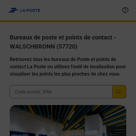
Allez au contenu
Afficher ou masquer la réponse
Afficher ou masquer la réponse
Afficher ou masquer la réponse
Afficher ou masquer la réponse
Afficher ou masquer la réponse
Bureaux de poste et points de contact -
WALSCHBRONN (57720)
Retrouvez tous les bureaux de Poste et points de
contact La Poste ou utilisez l'outil de localisation pour
visualiser les points les plus proches de chez vous.
Ville, Département, Code Postal