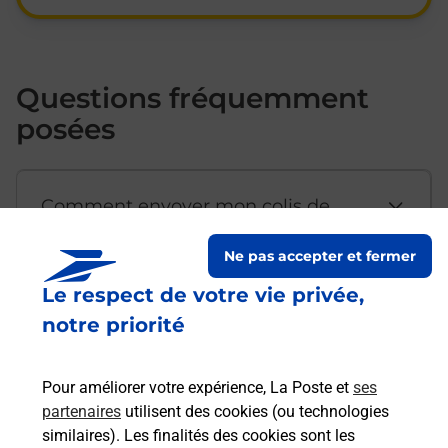
Questions fréquemment
posées
Comment envoyer mon colis de
chez moi ?
Ne pas accepter et fermer
Le respect de votre vie privée,
Est-il possible d’acheter un
notre priorité
emballage directement depuis un
bureau de Poste ?
Pour améliorer votre expérience, La Poste et
ses
partenaires
utilisent des cookies (ou technologies
Comment demander une
similaires). Les finalités des cookies sont les