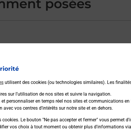
mment posées
ectement depuis un bureau de Poste ?
riorité
vraison ?
es
utilisent des cookies (ou technologies similaires). Les finalité
es sur l’utilisation de nos sites et suivre la navigation.
s et personnaliser en temps réel nos sites et communications en 
sécurité au quotidien ?
n avec vos centres d’intérêts sur notre site et en dehors.
s cookies. Le bouton "Ne pas accepter et fermer" vous permet d'i
 Poste et sous quelles conditions ?
fier vos choix à tout moment ou obtenir plus d'informations vi