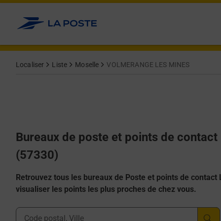
Allez au contenu
Afficher ou masquer la réponse
Afficher ou masquer la réponse
Afficher ou masquer la réponse
Afficher ou masquer la réponse
Afficher ou masquer la réponse
Localiser
Liste
Moselle
VOLMERANGE LES MINES
Bureaux de poste et points de cont
(57330)
Retrouvez tous les bureaux de Poste et points de contact La
visualiser les points les plus proches de chez vous.
Ville, Département, Code Postal