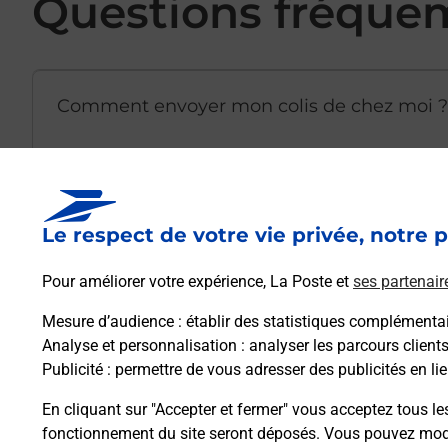
Questions fréque
Comment envoyer mon colis de chez moi ?
Est-il possible d’acheter un emballage dir
Le respect de votre vie privée, notre p
Comment demander une modification de li
Pour améliorer votre expérience, La Poste et
ses partenair
Mesure d’audience
: établir des statistiques complémentair
Analyse et personnalisation
: analyser les parcours client
Comment La Poste participe-t-elle à votre 
Publicité
: permettre de vous adresser des publicités en lie
En cliquant sur "Accepter et fermer" vous acceptez tous le
Puis-je passer mon code de la route avec La
fonctionnement du site seront déposés. Vous pouvez modi