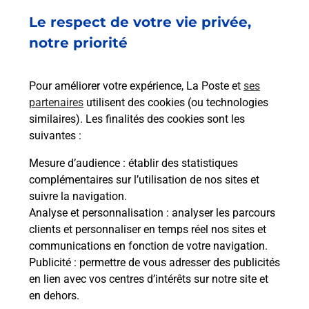
Acheter un smartphone Samsung
Le respect de votre vie privée,
Vous recherchez un smartphone pas cher proche
notre priorité
de chez vous ? Découvrez notre offre de
téléphones mobiles Samsung dans vos bureaux
Pour améliorer votre expérience, La Poste et
ses
de Poste à VERNY (57420) !
partenaires
utilisent des cookies (ou technologies
similaires). Les finalités des cookies sont les
En savoir plus
suivantes :
En savoir plus
Mesure d’audience
: établir des statistiques
complémentaires sur l’utilisation de nos sites et
Souscrire à la téléassistance
suivre la navigation.
Analyse et personnalisation
: analyser les parcours
Besoin d’un système de téléassistance à l’intérieur
clients et personnaliser en temps réel nos sites et
et/ou à l’extérieur de votre domicile ? Découvrez
communications en fonction de votre navigation.
les offres téléalarme dans votre bureau de Poste à
Publicité
: permettre de vous adresser des publicités
VERNY.
en lien avec vos centres d’intérêts sur notre site et
en dehors.
En savoir plus