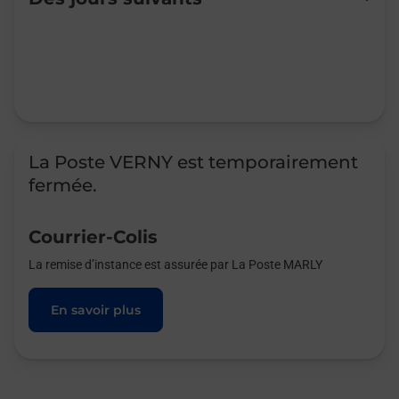
Mardi
Fermé
Mercredi
Fermé
Jeudi
Fermé
Vendredi
Fermé
Samedi
Fermé
Dimanche
Fermé
La Poste VERNY est temporairement
fermée.
Courrier-Colis
La remise d’instance est assurée par La Poste MARLY
En savoir plus