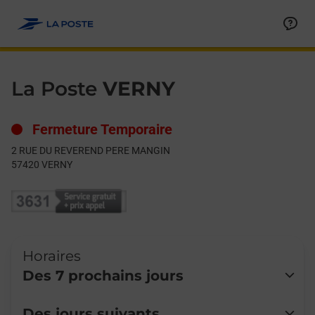
Le lien s'ouvre dans un nouvel onglet
Allez au contenu
Day of the Week
Get directions to La Poste at 2 RUE DU REVEREND PERE MANG
Hours
La Poste
VERNY
Fermeture Temporaire
2 RUE DU REVEREND PERE MANGIN
57420
VERNY
Horaires
Des 7 prochains jours
Lundi
Fermé
Des jours suivants