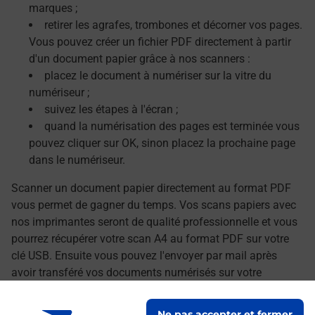
marques ;
retirer les agrafes, trombones et décorner vos pages.
Vous pouvez créer un fichier PDF directement à partir
d'un document papier grâce à nos scanners :
placez le document à numériser sur la vitre du
numériseur ;
suivez les étapes à l'écran ;
quand la numérisation des pages est terminée vous
pouvez cliquer sur OK, sinon placez la prochaine page
dans le numériseur.
Scanner un document papier directement au format PDF
vous permet de gagner du temps. Vos scans papiers avec
nos imprimantes seront de qualité professionnelle et vous
pourrez récupérer votre scan A4 au format PDF sur votre
clé USB. Ensuite vous pouvez l'envoyer par mail après
avoir transféré vos documents numérisés sur votre
ordinateur.
Ne pas accepter et fermer