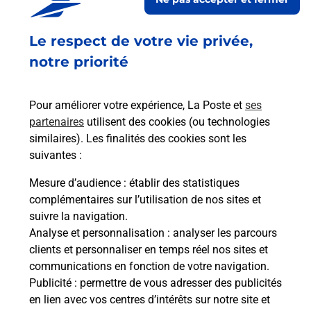
Le lien s'ouvre dans un nouvel onglet
Localiser les scanners à proximité
Le respect de votre vie privée,
notre priorité
Services
Pour améliorer votre expérience, La Poste et
ses
En savoir plus
En sa
partenaires
utilisent des cookies (ou technologies
similaires). Les finalités des cookies sont les
suivantes :
Ache
dent
sui
Mesure d’audience
: établir des statistiques
Vous
complémentaires sur l’utilisation de nos sites et
de c
suivre la navigation.
de
télé
Analyse et personnalisation
: analyser les parcours
Post
clients et personnaliser en temps réel nos sites et
communications en fonction de votre navigation.
En
Publicité
: permettre de vous adresser des publicités
Envoyer un colis
en lien avec vos centres d’intérêts sur notre site et