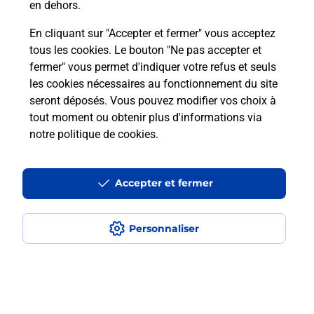
Vous souhaitez envoyer un colis depuis :
en dehors.
THIONVILLE COTE DES ROSES (57100) ?
En cliquant sur "Accepter et fermer" vous acceptez
Découvrez toutes les solutions proposées par La
tous les cookies. Le bouton "Ne pas accepter et
Poste.
fermer" vous permet d'indiquer votre refus et seuls
les cookies nécessaires au fonctionnement du site
En savoir plus
seront déposés. Vous pouvez modifier vos choix à
tout moment ou obtenir plus d'informations via
notre politique de cookies
.
Questions fréquemment posées
Accepter et fermer
Quel est le prix d’une numérisation ?
Personnaliser
Où faire des numérisations à
proximité ?