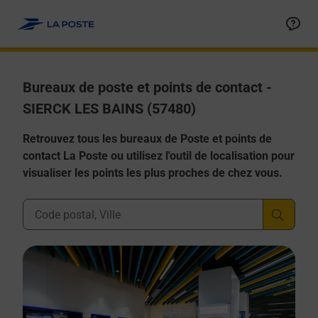
Allez au contenu
Afficher ou masquer la réponse
Afficher ou masquer la réponse
Afficher ou masquer la réponse
Afficher ou masquer la réponse
Afficher ou masquer la réponse
Bureaux de poste et points de contact -
SIERCK LES BAINS (57480)
Retrouvez tous les bureaux de Poste et points de
contact La Poste ou utilisez l'outil de localisation pour
visualiser les points les plus proches de chez vous.
Ville, Département, Code Postal