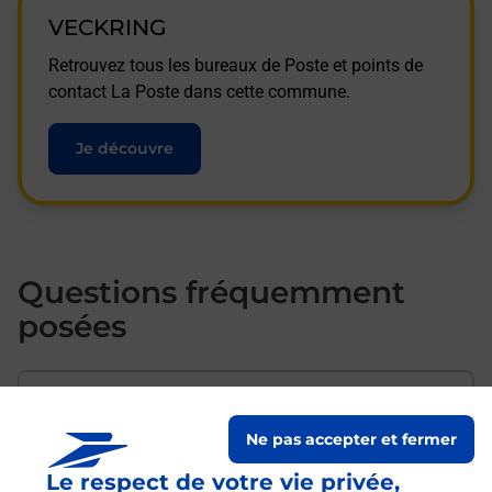
VECKRING
Retrouvez tous les bureaux de Poste et points de
contact La Poste dans cette commune.
Je découvre
Questions fréquemment
posées
Comment envoyer mon colis de
chez moi ?
Ne pas accepter et fermer
Le respect de votre vie privée,