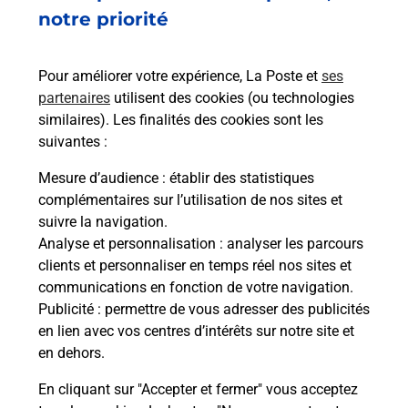
notre priorité
Est-il possible d’acheter un
emballage directement depuis un
bureau de Poste ?
Pour améliorer votre expérience, La Poste et
ses
partenaires
utilisent des cookies (ou technologies
similaires). Les finalités des cookies sont les
Comment demander une
suivantes :
modification de livraison ?
Mesure d’audience
: établir des statistiques
complémentaires sur l’utilisation de nos sites et
suivre la navigation.
Comment La Poste participe-t-elle
Analyse et personnalisation
: analyser les parcours
à votre sécurité au quotidien ?
clients et personnaliser en temps réel nos sites et
communications en fonction de votre navigation.
Publicité
: permettre de vous adresser des publicités
Puis-je passer mon code de la route
en lien avec vos centres d’intérêts sur notre site et
avec La Poste et sous quelles
en dehors.
conditions ?
En cliquant sur "Accepter et fermer" vous acceptez