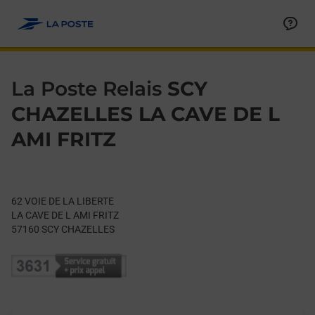
Le lien s'ouvre dans un nouvel onglet
Allez au contenu
Day of the Week
Get directions to La Poste Relais at 62 VOIE DE LA LIBERTE S
Hours
La Poste Relais
SCY
CHAZELLES LA CAVE DE L
AMI FRITZ
62 VOIE DE LA LIBERTE
LA CAVE DE L AMI FRITZ
57160
SCY CHAZELLES