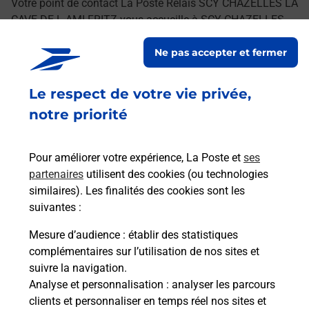
Votre point de contact La Poste Relais SCY CHAZELLES LA
CAVE DE L AMI FRITZ vous accueille à SCY CHAZELLES
pour répondre à vos besoins d'affranchissement Courrier-
Ne pas accepter et fermer
Colis.
Le respect de votre vie privée,
Retrouvez toutes nos offres en ligne sur notre site
notre priorité
Pour améliorer votre expérience, La Poste et
ses
partenaires
utilisent des cookies (ou technologies
similaires). Les finalités des cookies sont les
suivantes :
Mesure d’audience
: établir des statistiques
complémentaires sur l’utilisation de nos sites et
suivre la navigation.
Analyse et personnalisation
: analyser les parcours
clients et personnaliser en temps réel nos sites et