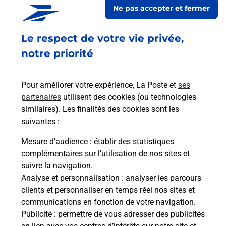
Ne pas accepter et fermer
répondre à vos besoins d'affranchissement Courrier-Colis.
Le respect de votre vie privée,
Retrouvez toutes nos offres en ligne sur notre site
notre priorité
Pour améliorer votre expérience, La Poste et
ses
partenaires
utilisent des cookies (ou technologies
similaires). Les finalités des cookies sont les
suivantes :
Mesure d’audience
: établir des statistiques
complémentaires sur l’utilisation de nos sites et
suivre la navigation.
Analyse et personnalisation
: analyser les parcours
clients et personnaliser en temps réel nos sites et
communications en fonction de votre navigation.
Publicité
: permettre de vous adresser des publicités