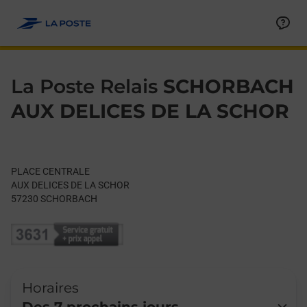
Le lien s'ouvre dans un nouvel onglet
Allez au contenu
Day of the Week
Get directions to La Poste Relais at PLACE CENTRALE SCHOR
Hours
La Poste Relais
SCHORBACH
AUX DELICES DE LA SCHOR
PLACE CENTRALE
AUX DELICES DE LA SCHOR
57230
SCHORBACH
Horaires