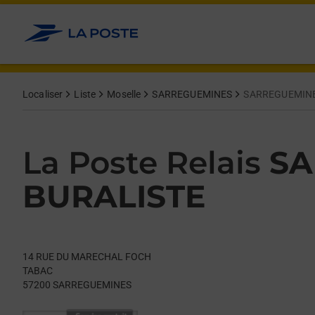
Le lien s'ouvre dans un nouvel onglet
Allez au contenu
Day of the Week
Get directions to La Poste Relais at 14 RUE DU MARECHAL 
Hours
Localiser
Liste
Moselle
SARREGUEMINES
SARREGUEMINE
La Poste Relais
SA
BURALISTE
14 RUE DU MARECHAL FOCH
TABAC
57200
SARREGUEMINES