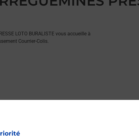
 SARREGUEMINES PR
PRESSE LOTO BURALISTE vous accueille à
ement Courrier-Colis.
riorité