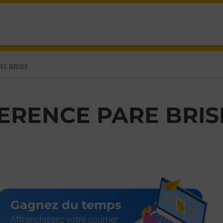
ELLERMANN SARREGUEMINES,
RE BRISE
ERENCE PARE BRIS
Gagnez du temps
Affranchissez votre courrier