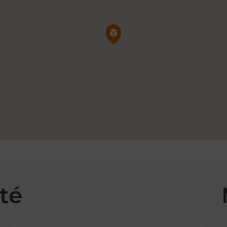
Pin de la carte
té