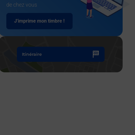
de chez vous
J'imprime mon timbre !
Itinéraire