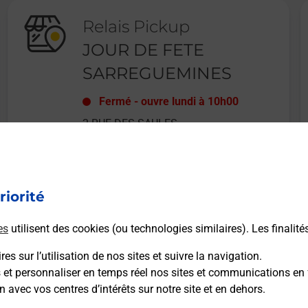
Relais Pickup
JOUR DE FETE
SARREGUEMINES
Fermé
-
ouvre lundi à
10h00
2 RUE DES SAULES
57200
SARREGUEMINES
riorité
En savoir plus
es
utilisent des cookies (ou technologies similaires). Les finalité
es sur l’utilisation de nos sites et suivre la navigation.
s et personnaliser en temps réel nos sites et communications en 
n avec vos centres d’intérêts sur notre site et en dehors.
Recherchez un autre point de contact