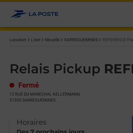
Le lien s'ouvre dans un nouvel onglet
Allez au contenu
Day of the Week
Get directions to Relais Pickup at 12 RUE DU MARECHAL K
Hours
Localiser
Liste
Moselle
SARREGUEMINES
REFERENCE PA
Relais Pickup
REF
Fermé
12 RUE DU MARECHAL KELLERMANN
57200
SARREGUEMINES
Horaires
Des 7 prochains jours