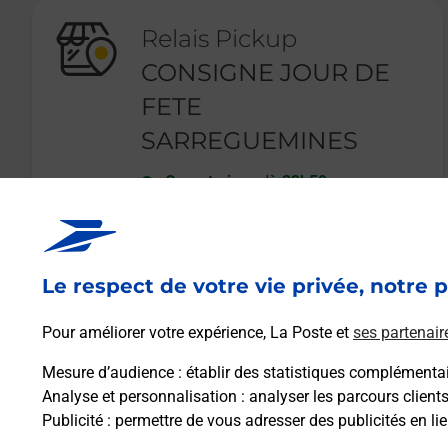
Relais Pickup
CONSIGNE JOUR DE
FETE
SARREGUEMINES
Ouvert
-
jusqu'à
23h59
2 RUE DES SAULES
57200
SARREGUEMINES
Le respect de votre vie privée, notre p
En savoir plus
Pour améliorer votre expérience, La Poste et
ses partenair
Mesure d’audience
: établir des statistiques complémentair
Analyse et personnalisation
: analyser les parcours client
Publicité
: permettre de vous adresser des publicités en lie