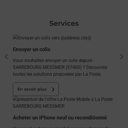
Services
En savoir plus
Envoyer un colis
dent
sui
Vous souhaitez envoyer un colis depuis :
SARREBOURG MESSMER (57400) ? Découvrez
toutes les solutions proposées par La Poste.
En savoir plus
En savoir plus
Acheter un iPhone neuf ou reconditionné