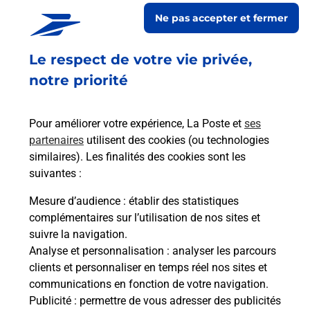
En savoir plus
Ne pas accepter et fermer
Souscrire à la téléassistance
Le respect de votre vie privée,
Besoin d’un système de téléassistance à l’intérieur
notre priorité
et/ou à l’extérieur de votre domicile ? Découvrez
les offres téléalarme dans votre bureau de Poste à
Pour améliorer votre expérience, La Poste et
ses
SARREBOURG MESSMER.
partenaires
utilisent des cookies (ou technologies
similaires). Les finalités des cookies sont les
En savoir plus
suivantes :
En savoir plus
Mesure d’audience
: établir des statistiques
complémentaires sur l’utilisation de nos sites et
Imprimer des documents
suivre la navigation.
Analyse et personnalisation
: analyser les parcours
Vous cherchez à faire des impressions à
clients et personnaliser en temps réel nos sites et
SARREBOURG MESSMER (57400) ? Retrouvez une
communications en fonction de votre navigation.
imprimante dans votre bureau de Poste.
Publicité
: permettre de vous adresser des publicités