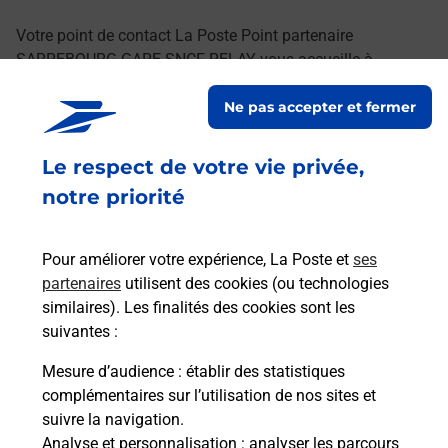
Votre point de contact La Poste Point partenaire
SARREBOURG GARE SNCF RELAY vous accueille à
SARREBOURG pour répondre à vos besoins
Ne pas accepter et fermer
d'affranchissement Courrier-Colis.
Le respect de votre vie privée,
Retrouvez toutes nos offres en ligne sur notre site
notre priorité
Pour améliorer votre expérience, La Poste et
ses
partenaires
utilisent des cookies (ou technologies
similaires). Les finalités des cookies sont les
suivantes :
Mesure d’audience
: établir des statistiques
complémentaires sur l’utilisation de nos sites et
suivre la navigation.
Analyse et personnalisation
: analyser les parcours