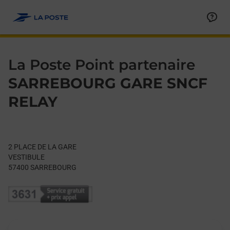
Le lien s'ouvre dans un nouvel onglet
Allez au contenu
Day of the Week
Get directions to La Poste Point partenaire at 2 PLACE DE L
Hours
La Poste Point partenaire
SARREBOURG GARE SNCF
RELAY
2 PLACE DE LA GARE
VESTIBULE
57400
SARREBOURG