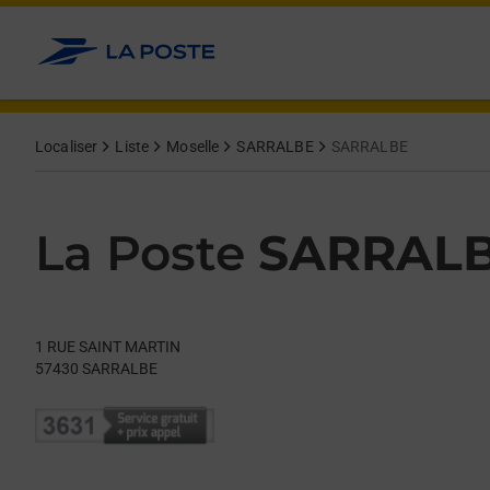
Le lien s'ouvre dans un nouvel onglet
Allez au contenu
Day of the Week
Get directions to La Poste at 1 RUE SAINT MARTIN SARRALBE,
Hours
Localiser
Liste
Moselle
SARRALBE
SARRALBE
La Poste
SARRAL
1 RUE SAINT MARTIN
57430
SARRALBE