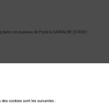
ng dans vos bureaux de Poste à SARRALBE (57430) !
arme dans votre bureau de Poste à SARRALBE.
s des cookies sont les suivantes :