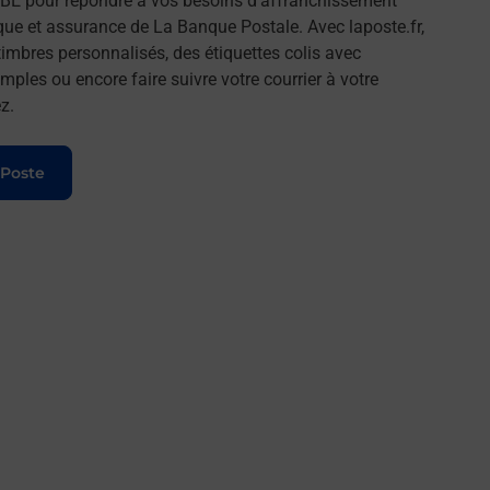
E pour répondre à vos besoins d'affranchissement
que et assurance de La Banque Postale. Avec laposte.fr,
imbres personnalisés, des étiquettes colis avec
ples ou encore faire suivre votre courrier à votre
z.
 Poste