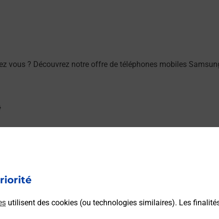
ez vous ? Découvrez notre offre de téléphones mobiles Samsu
ou à l’extérieur de votre domicile ? Découvrez les offres téléal
riorité
es
utilisent des cookies (ou technologies similaires). Les finalité