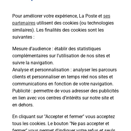
57120
ROMBAS
Pour améliorer votre expérience, La Poste et
ses
En savoir plus
partenaires
utilisent des cookies (ou technologies
similaires). Les finalités des cookies sont les
Malin !
suivantes :
Mesure d’audience
: établir des statistiques
La Poste
complémentaires sur l’utilisation de nos sites et
en ligne
suivre la navigation.
Analyse et personnalisation
: analyser les parcours
Ouvert 24h/24
clients et personnaliser en temps réel nos sites et
communications en fonction de votre navigation.
En savoir plus
Publicité
: permettre de vous adresser des publicités
en lien avec vos centres d’intérêts sur notre site et
en dehors.
Recherchez un autre point de contact
En cliquant sur "Accepter et fermer" vous acceptez
tous les cookies. Le bouton "Ne pas accepter et
fermer" vous permet d'indiquer votre refus et seuls