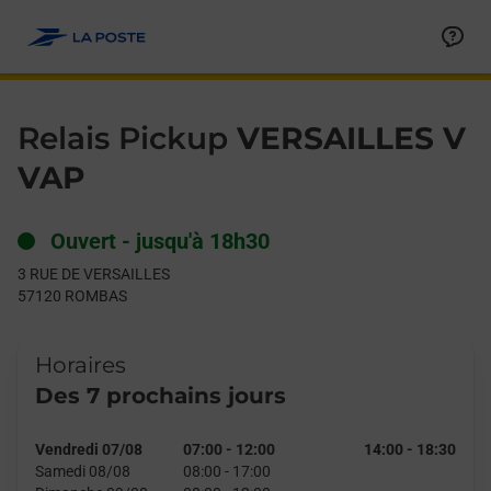
Le lien s'ouvre dans un nouvel onglet
Allez au contenu
Day of the Week
Get directions to Relais Pickup at 3 RUE DE VERSAILLES ROMB
Hours
Relais Pickup
VERSAILLES V
VAP
Ouvert
-
jusqu'à
18h30
3 RUE DE VERSAILLES
57120
ROMBAS
Horaires
Des 7 prochains jours
Vendredi 07/08
07:00
-
12:00
14:00
-
18:30
Samedi 08/08
08:00
-
17:00