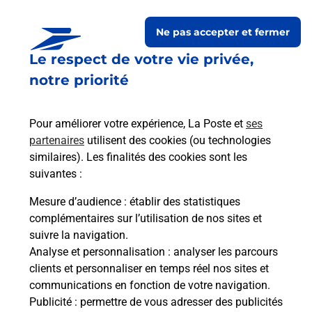
Ne pas accepter et fermer
Le respect de votre vie privée,
Questions fréquemment
notre priorité
posées
Pour améliorer votre expérience, La Poste et
ses
partenaires
utilisent des cookies (ou technologies
La téléassistance classique avec
similaires). Les finalités des cookies sont les
médaillon d’alarme qu’est ce que
suivantes :
c’est ?
Mesure d’audience
: établir des statistiques
complémentaires sur l’utilisation de nos sites et
Comment fonctionne la
suivre la navigation.
téléassistance classique ?
Analyse et personnalisation
: analyser les parcours
clients et personnaliser en temps réel nos sites et
communications en fonction de votre navigation.
Publicité
: permettre de vous adresser des publicités
Comment est installée la