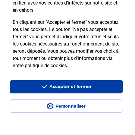
en lien avec vos centres d’intérêts sur notre site et
téléassistance classique ?
en dehors.
En cliquant sur "Accepter et fermer" vous acceptez
tous les cookies. Le bouton "Ne pas accepter et
Localiser
Liste
Liste - téléassistance
fermer" vous permet d'indiquer votre refus et seuls
Moselle - téléassistance
Rombas - téléassistance
les cookies nécessaires au fonctionnement du site
seront déposés. Vous pouvez modifier vos choix à
tout moment ou obtenir plus d'informations via
notre politique de cookies
.
Plan du site
Accessibilité : partiellement conforme
Accepter et fermer
Conditions contractuelles
Personnaliser
Mentions légales
Données personnelles et cookies