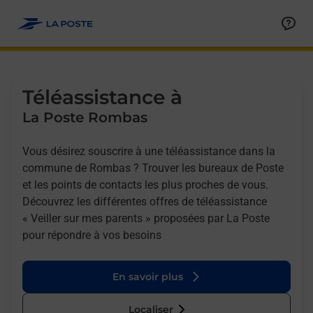
Allez au contenu
Afficher ou masquer la réponse
Afficher ou masquer la réponse
Afficher ou masquer la réponse
Téléassistance à
La Poste Rombas
Vous désirez souscrire à une téléassistance dans la
commune de Rombas ? Trouver les bureaux de Poste
et les points de contacts les plus proches de vous.
Découvrez les différentes offres de téléassistance
« Veiller sur mes parents » proposées par La Poste
pour répondre à vos besoins
En savoir plus
Localiser