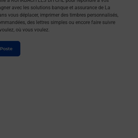
lle à ROHRBACH LES BITCHE pour répondre à vos
agner avec les solutions banque et assurance de La
ans vous déplacer, imprimer des timbres personnalisés,
commandées, des lettres simples ou encore faire suivre
 voulez, où vous voulez.
 Poste