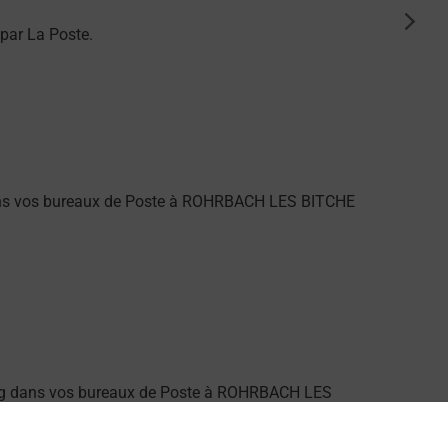
suiva
par La Poste.
dans vos bureaux de Poste à ROHRBACH LES BITCHE
ung dans vos bureaux de Poste à ROHRBACH LES