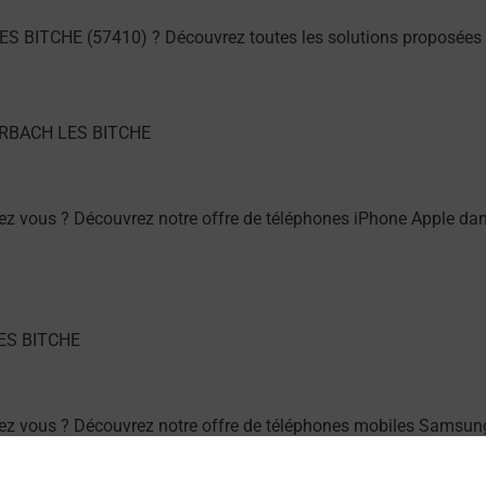
S BITCHE (57410) ? Découvrez toutes les solutions proposées 
ez vous ? Découvrez notre offre de téléphones iPhone Apple 
hez vous ? Découvrez notre offre de téléphones mobiles Sams