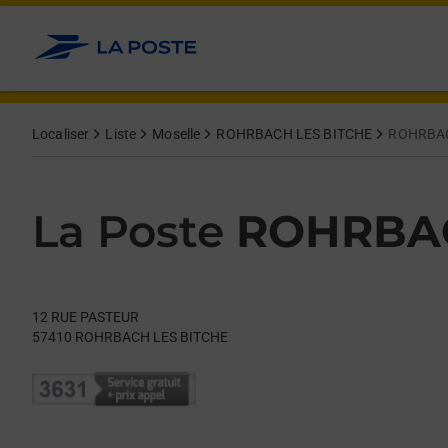
Le lien s'ouvre dans un nouvel onglet
Allez au contenu
Day of the Week
Get directions to La Poste at 12 RUE PASTEUR ROHRBACH LES
Hours
Localiser
Liste
Moselle
ROHRBACH LES BITCHE
ROHRBAC
La Poste
ROHRBAC
12 RUE PASTEUR
57410
ROHRBACH LES BITCHE