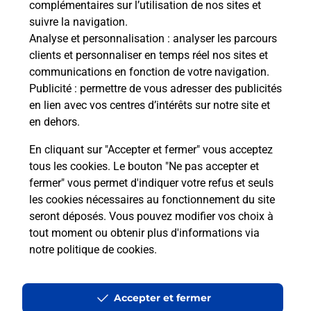
complémentaires sur l’utilisation de nos sites et
Comment La Poste participe-t-elle
suivre la navigation.
à votre sécurité au quotidien ?
Analyse et personnalisation
: analyser les parcours
clients et personnaliser en temps réel nos sites et
communications en fonction de votre navigation.
Puis-je passer mon code de la route
Publicité
: permettre de vous adresser des publicités
avec La Poste et sous quelles
en lien avec vos centres d’intérêts sur notre site et
conditions ?
en dehors.
En cliquant sur "Accepter et fermer" vous acceptez
tous les cookies. Le bouton "Ne pas accepter et
fermer" vous permet d'indiquer votre refus et seuls
Localiser
Liste
Moselle
RICHEMONT
les cookies nécessaires au fonctionnement du site
seront déposés. Vous pouvez modifier vos choix à
tout moment ou obtenir plus d'informations via
notre politique de cookies
.
Plan du site
Accessibilité : partiellement conforme
Accepter et fermer