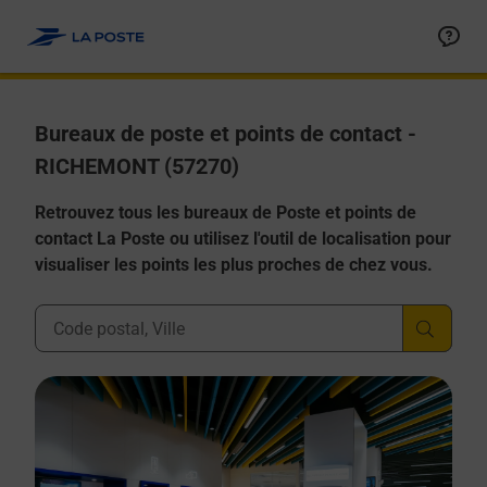
Allez au contenu
Afficher ou masquer la réponse
Afficher ou masquer la réponse
Afficher ou masquer la réponse
Afficher ou masquer la réponse
Afficher ou masquer la réponse
Bureaux de poste et points de contact -
RICHEMONT (57270)
Retrouvez tous les bureaux de Poste et points de
contact La Poste ou utilisez l'outil de localisation pour
visualiser les points les plus proches de chez vous.
Ville, Département, Code Postal