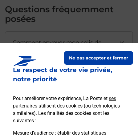
Questions fréquemment
posées
Comment envoyer mon colis de
chez moi ?
Ne pas accepter et fermer
Le respect de votre vie privée,
Est-il possible d’acheter un
notre priorité
emballage directement depuis un
bureau de Poste ?
Pour améliorer votre expérience, La Poste et
ses
partenaires
utilisent des cookies (ou technologies
Comment demander une
similaires). Les finalités des cookies sont les
modification de livraison ?
suivantes :
Mesure d’audience
: établir des statistiques