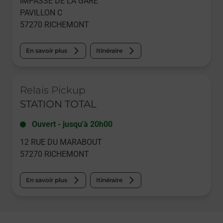
IMPASSE DE LA GARE
PAVILLON C
57270
RICHEMONT
En savoir plus
Itinéraire
Le lien s'ouvre dans un nouvel onglet
Relais Pickup
STATION TOTAL
Ouvert
-
jusqu'à
20h00
12 RUE DU MARABOUT
57270
RICHEMONT
En savoir plus
Itinéraire