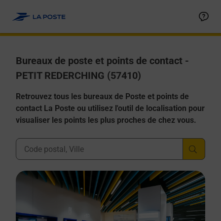
Allez au contenu
Afficher ou masquer la réponse
Afficher ou masquer la réponse
Afficher ou masquer la réponse
Afficher ou masquer la réponse
Afficher ou masquer la réponse
Bureaux de poste et points de contact -
PETIT REDERCHING (57410)
Retrouvez tous les bureaux de Poste et points de
contact La Poste ou utilisez l'outil de localisation pour
visualiser les points les plus proches de chez vous.
Ville, Département, Code Postal