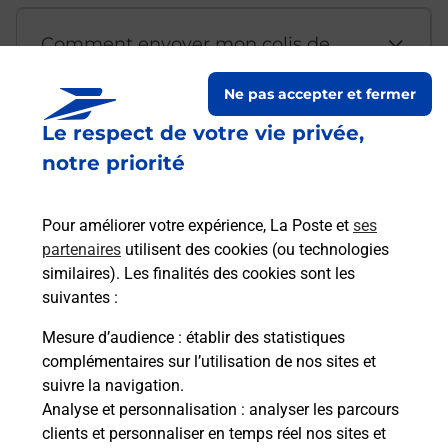
Comment envoyer mon colis de
chez moi ?
Ne pas accepter et fermer
Le respect de votre vie privée,
Est-il possible d’acheter un
notre priorité
emballage directement depuis un
bureau de Poste ?
Pour améliorer votre expérience, La Poste et
ses
partenaires
utilisent des cookies (ou technologies
Comment demander une
similaires). Les finalités des cookies sont les
modification de livraison ?
suivantes :
Mesure d’audience
: établir des statistiques
complémentaires sur l’utilisation de nos sites et
Comment La Poste participe-t-elle
suivre la navigation.
à votre sécurité au quotidien ?
Analyse et personnalisation
: analyser les parcours
clients et personnaliser en temps réel nos sites et