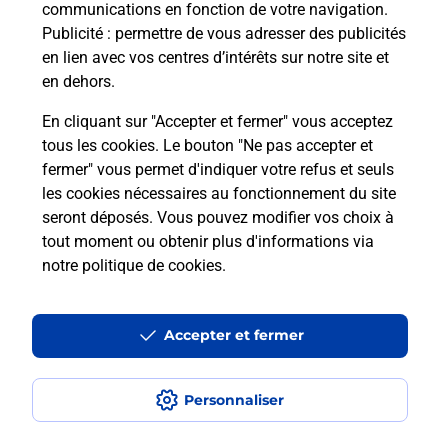
communications en fonction de votre navigation.
Puis-je passer mon code de la route
Publicité
: permettre de vous adresser des publicités
avec La Poste et sous quelles
en lien avec vos centres d’intérêts sur notre site et
conditions ?
en dehors.
En cliquant sur "Accepter et fermer" vous acceptez
tous les cookies. Le bouton "Ne pas accepter et
fermer" vous permet d'indiquer votre refus et seuls
Localiser
Liste
Moselle
PETIT REDERCHING
les cookies nécessaires au fonctionnement du site
seront déposés. Vous pouvez modifier vos choix à
tout moment ou obtenir plus d'informations via
notre politique de cookies
.
Plan du site
Accessibilité : partiellement conforme
Accepter et fermer
Conditions contractuelles
Personnaliser
Mentions légales