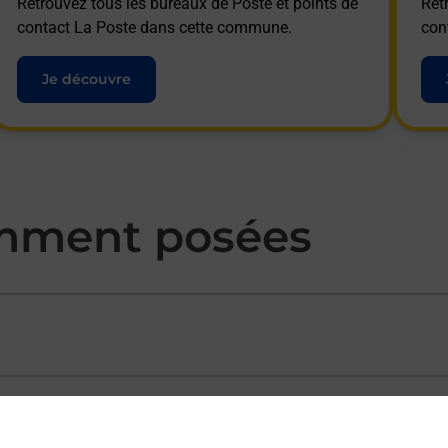
Retrouvez tous les bureaux de Poste et points de
Ret
contact La Poste dans cette commune.
con
Je découvre
mment posées
ectement depuis un bureau de Poste ?