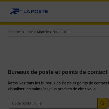
Allez au contenu
Afficher ou masquer la réponse
Afficher ou masquer la réponse
Afficher ou masquer la réponse
Afficher ou masquer la réponse
Afficher ou masquer la réponse
Localiser
Liste
Moselle
NIDERHOFF
Bureaux de poste et points de contac
Retrouvez tous les bureaux de Poste et points de contact La
visualiser les points les plus proches de chez vous.
Ville, Département, Code Postal