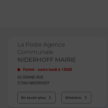
Le lien s'ouvre dans un nouvel onglet
La Poste Agence
Communale
NIDERHOFF MAIRIE
Fermé
-
ouvre lundi à
13h00
42 GRAND RUE
57560
NIDERHOFF
En savoir plus
Itinéraire